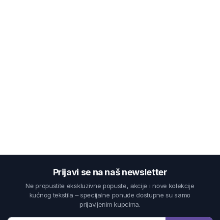
Prijavi se na naš newsletter
Ne propustite ekskluzivne popuste, akcije i nove kolekcije
kućnog tekstila – specijalne ponude dostupne su samo
prijavljenim kupcima.