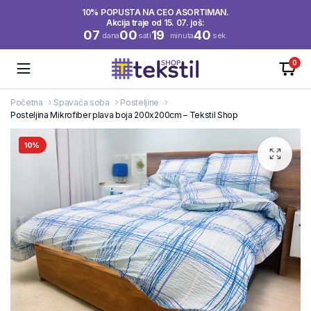
10% POPUSTA NA CEO ASORTIMAN.
Akcija traje od 15. 07. još:
07
00
19
40
dana
sati
minuta
sek.
0
Početna
Spavaća soba
Posteljine
Posteljina Mikrofiber plava boja 200x200cm – Tekstil Shop
10%