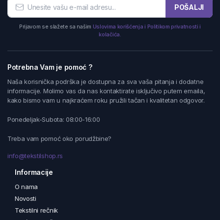
POŠALJI
Prijavom se slažete sa našim
Uslovima korišćenja i Politikom privatnosti i
kolačića.
Potrebna Vam je pomoć ?
Naša korisnička podrška je dostupna za sva vaša pitanja i dodatne
informacije. Molimo vas da nas kontaktirate isključivo putem emaila,
kako bismo vam u najkraćem roku pružili tačan i kvalitetan odgovor.
Ponedeljak-Subota: 08:00-16:00
Treba vam pomoć oko porudžbine?
info@tekstilshop.rs
Informacije
O nama
Novosti
Tekstilni rečnik