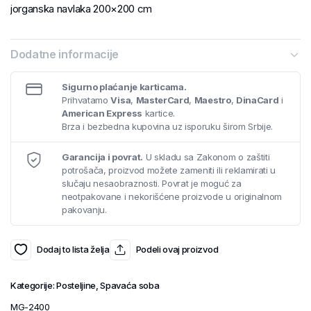
jorganska navlaka 200×200 cm
Dodatne informacije
Sigurno plaćanje karticama.
Prihvatamo
Visa
,
MasterCard
,
Maestro
,
DinaCard
i
American Express
kartice.
Brza i bezbedna kupovina uz isporuku širom Srbije.
Garancija i povrat.
U skladu sa Zakonom o zaštiti
potrošača, proizvod možete zameniti ili reklamirati u
slučaju nesaobraznosti. Povrat je moguć za
neotpakovane i nekorišćene proizvode u originalnom
pakovanju.
Dodaj to lista želja
Podeli ovaj proizvod
Kategorije:
Posteljine
,
Spavaća soba
MG-2400