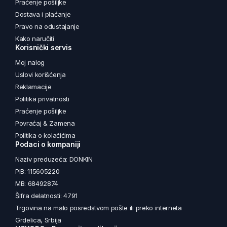
Praćenje pošiljke
Dostava i plaćanje
Pravo na odustajanje
Kako naručiti
Korisnički servis
Moj nalog
Uslovi korišćenja
Reklamacije
Politika privatnosti
Praćenje pošiljke
Povraćaj & Zamena
Politika o kolačićima
Podaci o kompaniji
Naziv preduzeća: DONKIN
PIB: 115605220
MB: 68492874
Šifra delatnosti: 4791
Trgovina na malo posredstvom pošte ili preko interneta
Grdelica, Srbija