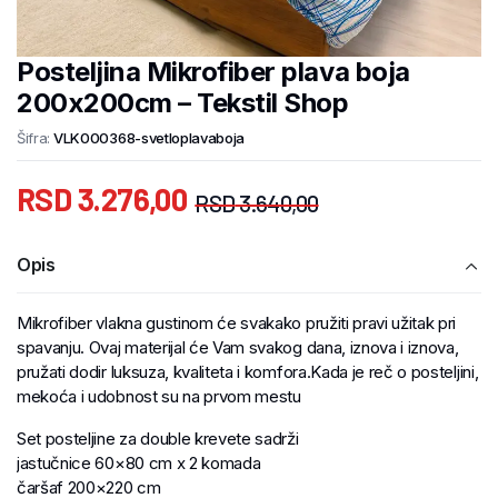
Posteljina Mikrofiber plava boja
200x200cm – Tekstil Shop
Šifra:
VLK000368-svetloplavaboja
RSD
3.276,00
RSD
3.640,00
Opis
Mikrofiber vlakna gustinom će svakako pružiti pravi užitak pri
spavanju. Ovaj materijal će Vam svakog dana, iznova i iznova,
pružati dodir luksuza, kvaliteta i komfora.Kada je reč o posteljini,
mekoća i udobnost su na prvom mestu
Set posteljine za double krevete sadrži
jastučnice 60×80 cm x 2 komada
čaršaf 200×220 cm