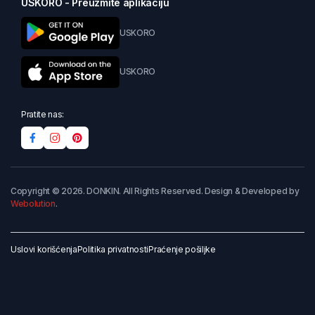
USKORO - Preuzmite aplikaciju
USKORO
USKORO
Pratite nas:
Copyright © 2026. DONKIN. All Rights Reserved. Design & Developed by
Webolution
.
Uslovi korišćenja
Politika privatnosti
Praćenje pošiljke
Dodaj u korpu
Kupi odmah