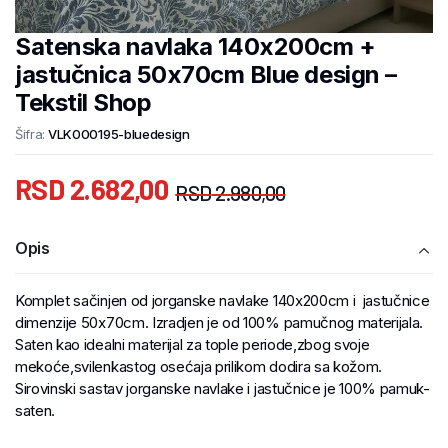
Satenska navlaka 140x200cm +
jastučnica 50x70cm Blue design –
Tekstil Shop
Šifra:
VLK000195-bluedesign
RSD
2.682,00
RSD
2.980,00
Opis
Komplet sačinjen od jorganske navlake 140x200cm i jastučnice
dimenzije 50x70cm. Izradjen je od 100% pamučnog materijala.
Saten kao idealni materijal za tople periode,zbog svoje
mekoće,svilenkastog osećaja prilikom dodira sa kožom.
Sirovinski sastav jorganske navlake i jastučnice je 100% pamuk-
saten.