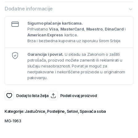
Dodatne informacije
Sigurno plaćanje karticama.
Prihvatamo
Visa
,
MasterCard
,
Maestro
,
DinaCard
i
American Express
kartice.
Brza i bezbedna kupovina uz isporuku širom Srbije.
Garancija i povrat.
U skladu sa Zakonom o zaštiti
potrošača, proizvod možete zameniti ili reklamirati u
slučaju nesaobraznosti. Povrat je moguć za
neotpakovane i nekorišćene proizvode u originalnom
pakovanju.
Dodaj to lista želja
Podeli ovaj proizvod
Kategorije:
Jastučnice
,
Posteljine
,
Setovi
,
Spavaća soba
MG-1963