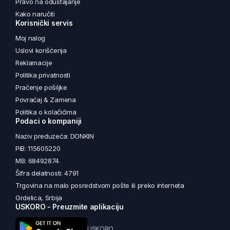
Pravo na odustajanje
Kako naručiti
Korisnički servis
Moj nalog
Uslovi korišćenja
Reklamacije
Politika privatnosti
Praćenje pošiljke
Povraćaj & Zamena
Politika o kolačićima
Podaci o kompaniji
Naziv preduzeća: DONKIN
PIB: 115605220
MB: 68492874
Šifra delatnosti: 4791
Trgovina na malo posredstvom pošte ili preko interneta
Grdelica, Srbija
USKORO - Preuzmite aplikaciju
USKORO