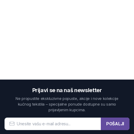
Prijavi se na naš newsletter
Ne propustite ekskluzivne popuste, akcije i nove kolekcije
kućnog tekstila – specijalne ponude dostupne su samo
prijavljenim kupcima.
POŠALJI