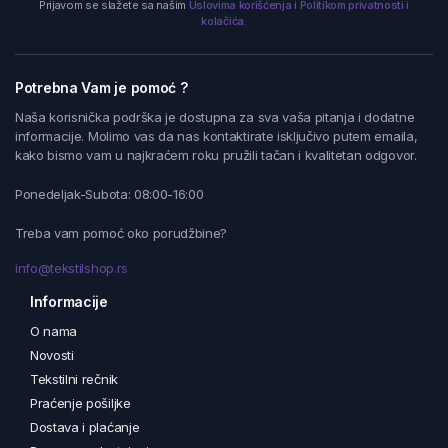
Prijavom se slažete sa našim
Uslovima korišćenja i Politikom privatnosti i
kolačića.
Potrebna Vam je pomoć ?
Naša korisnička podrška je dostupna za sva vaša pitanja i dodatne
informacije. Molimo vas da nas kontaktirate isključivo putem emaila,
kako bismo vam u najkraćem roku pružili tačan i kvalitetan odgovor.
Ponedeljak-Subota: 08:00-16:00
Treba vam pomoć oko porudžbine?
info@tekstilshop.rs
Informacije
O nama
Novosti
Tekstilni rečnik
Praćenje pošiljke
Dostava i plaćanje