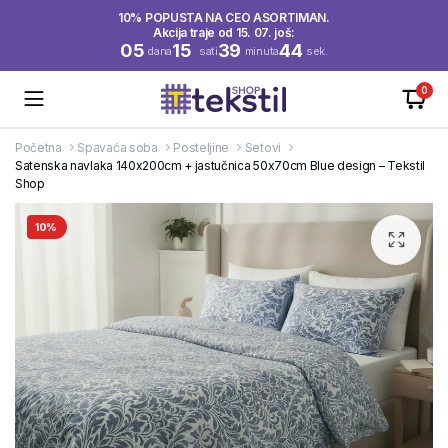
10% POPUSTA NA CEO ASORTIMAN.
Akcija traje od 15. 07. još:
05
15
39
44
dana
sati
minuta
sek.
0
Početna
Spavaća soba
Posteljine
Setovi
Satenska navlaka 140x200cm + jastučnica 50x70cm Blue design – Tekstil
Shop
10%