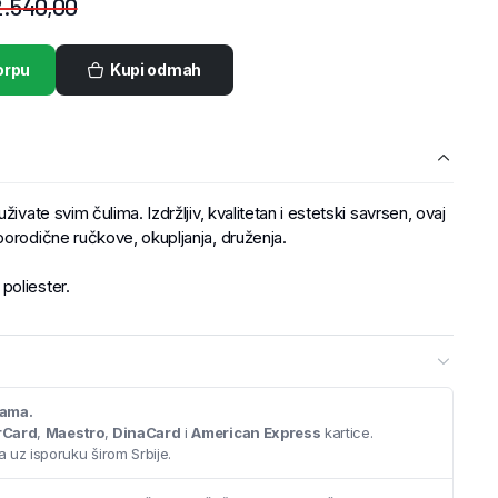
.540,00
orpu
Kupi odmah
ivate svim čulima. Izdržljiv, kvalitetan i estetski savrsen, ovaj
porodične ručkove, okupljanja, druženja.
poliester.
cama.
rCard
,
Maestro
,
DinaCard
i
American Express
kartice.
 uz isporuku širom Srbije.