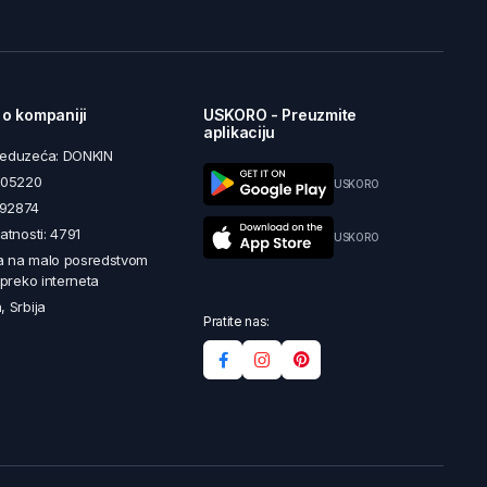
 o kompaniji
USKORO - Preuzmite
aplikaciju
reduzeća: DONKIN
5605220
USKORO
492874
latnosti: 4791
USKORO
a na malo posredstvom
i preko interneta
, Srbija
Pratite nas: