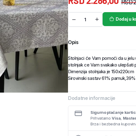
RSD
2.286,00
RSD
2
Dodaj u k
Opis
Stolnjaci će Vam pomoći da u jelu už
stolnjak ce Vam svakako ulepšati 
Dimenzija stolnjaka je 150x220cm
Sirovinski sastav 61% pamuk,39% 
Dodatne informacije
Sigurno plaćanje karti
Prihvatamo
Visa
,
Maste
Brza i bezbedna kupovina