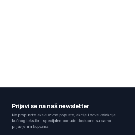
Prijavi se na naš newsletter
Ne propustite ekskluzivne popuste, akcije i nove kolekcije
kućnog tekstila – specijalne ponude dostupne su samo
prijavljenim kupcima.