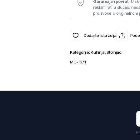
Garancija i povrat.
U skl
reklamirati u slučaju ne
proizvode u originalnom 
Dodaj to lista želja
Podel
Kategorije:
Kuhinja
,
Stolnjaci
MG-1671
Pr