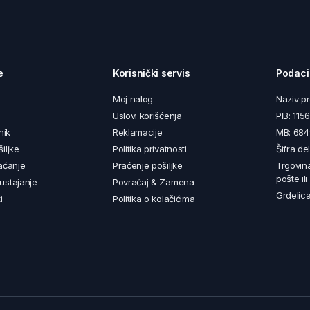
e
Korisnički servis
Podaci
Moj nalog
Naziv p
Uslovi korišćenja
PIB: 11
nik
Reklamacije
MB: 68
iljke
Politika privatnosti
Šifra de
aćanje
Praćenje pošiljke
Trgovin
pošte il
ustajanje
Povraćaj & Zamena
Grdelica
i
Politika o kolačićima