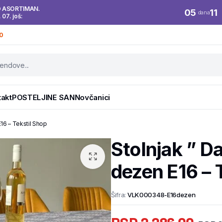
O ASORTIMAN.
05
11
dana
. 07. još:
0
takt
POSTELJINE SAN
Novčanici
16 – Tekstil Shop
Stolnjak ” 
dezen E16 – 
Šifra:
VLK000348-E16dezen