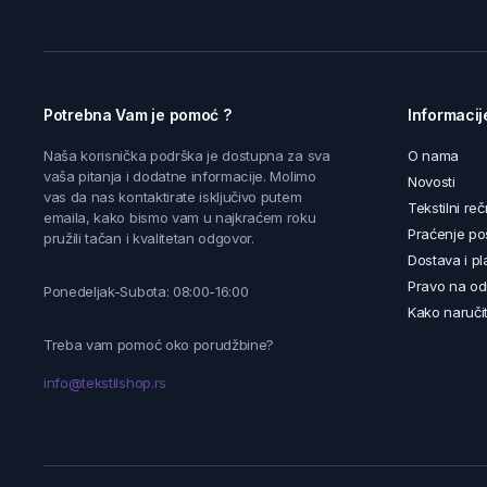
Potrebna Vam je pomoć ?
Informacij
Naša korisnička podrška je dostupna za sva
O nama
vaša pitanja i dodatne informacije. Molimo
Novosti
vas da nas kontaktirate isključivo putem
Tekstilni reč
emaila, kako bismo vam u najkraćem roku
Praćenje poš
pružili tačan i kvalitetan odgovor.
Dostava i pl
Pravo na od
Ponedeljak-Subota: 08:00-16:00
Kako naručit
Treba vam pomoć oko porudžbine?
info@tekstilshop.rs