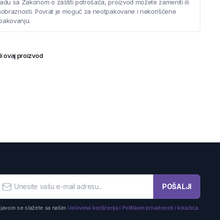
adu sa Zakonom o zaštiti potrošača, proizvod možete zameniti ili
saobraznosti. Povrat je moguć za neotpakovane i nekorišćene
pakovanju.
i ovaj proizvod
POŠALJI
ijavom se slažete sa našim
Uslovima korišćenja i Politikom privatnosti i kolačića.