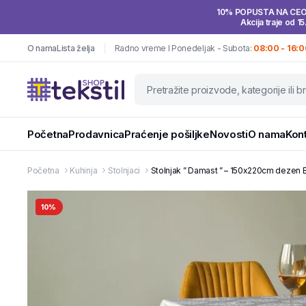
10% POPUSTA NA CE
Akcija traje od 15
O nama
Lista želja
Radno vreme I Ponedeljak - Subota:
08:00 - 16:0
Početna
Prodavnica
Praćenje pošiljke
Novosti
O nama
Kon
Početna
Kuhinja
Stolnjaci
Stolnjak ” Damast ” – 150x220cm dezen E
10%