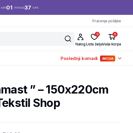
01
37
sati
minuta
sek.
Praćenje pošiljke
0
0
Nalog
Lista želja
Vaša korpa
Poslednji komadi
AKCIJA
Damast ” – 150x220cm
Tekstil Shop