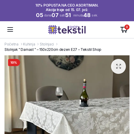
10% POPUSTA NA CEO ASORTIMAN.
Akcija traje od 15. 07. još:
05
07
51
48
dana
sati
minuta
sek.
0
Početna
Kuhinja
Stolnjaci
Stolnjak ” Damast ” – 150x220cm dezen E27 – Tekstil Shop
10%