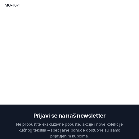
MG-1671
Prijavi se na naš newsletter
Ne propustite ekskluzivne popuste, akcije i nove kolekcije
kućnog tekstila – specijalne ponude dostupne su samo
prijavljenim kupcima.