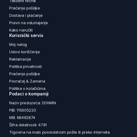
Tekstilni rečnik
Praćenje pošiljke
Dostava i plaćanje
Pravo na odustajanje
Kako naručiti
Korisnički servis
Moj nalog
Uslovi korišćenja
Reklamacije
Politika privatnosti
Praćenje pošiljke
Povraćaj & Zamena
Politika o kolačićima
Podaci o kompaniji
Naziv preduzeća: DONKIN
PIB: 115605220
MB: 68492874
Šifra delatnosti: 4791
Trgovina na malo posredstvom pošte ili preko interneta