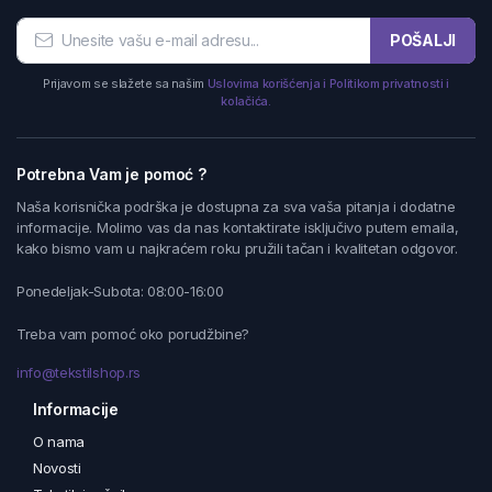
POŠALJI
Prijavom se slažete sa našim
Uslovima korišćenja i Politikom privatnosti i
kolačića.
Potrebna Vam je pomoć ?
Naša korisnička podrška je dostupna za sva vaša pitanja i dodatne
informacije. Molimo vas da nas kontaktirate isključivo putem emaila,
kako bismo vam u najkraćem roku pružili tačan i kvalitetan odgovor.
Ponedeljak-Subota: 08:00-16:00
Treba vam pomoć oko porudžbine?
info@tekstilshop.rs
Informacije
O nama
Novosti