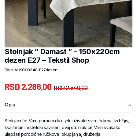
Stolnjak ” Damast ” – 150x220cm
dezen E27 – Tekstil Shop
Šifra:
VLK000348-E27dezen
RSD
2.286,00
RSD
2.540,00
Opis
Stolnjaci će Vam pomoći da u jelu uživate svim čulima. Izdržljiv,
kvalitetan i estetski savrsen, ovaj stolnjak ce Vam svakako
ulepšati porodične ručkove, okupljanja, druženja.