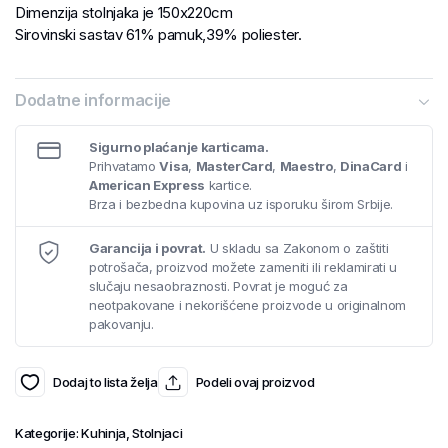
Dimenzija stolnjaka je 150x220cm
Sirovinski sastav 61% pamuk,39% poliester.
Dodatne informacije
Sigurno plaćanje karticama.
Prihvatamo
Visa
,
MasterCard
,
Maestro
,
DinaCard
i
American Express
kartice.
Brza i bezbedna kupovina uz isporuku širom Srbije.
Garancija i povrat.
U skladu sa Zakonom o zaštiti
potrošača, proizvod možete zameniti ili reklamirati u
slučaju nesaobraznosti. Povrat je moguć za
neotpakovane i nekorišćene proizvode u originalnom
pakovanju.
Dodaj to lista želja
Podeli ovaj proizvod
Kategorije:
Kuhinja
,
Stolnjaci