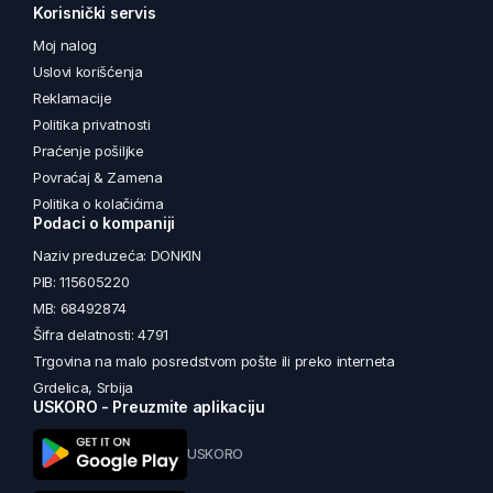
Korisnički servis
Moj nalog
Uslovi korišćenja
Reklamacije
Politika privatnosti
Praćenje pošiljke
Povraćaj & Zamena
Politika o kolačićima
Podaci o kompaniji
Naziv preduzeća: DONKIN
PIB: 115605220
MB: 68492874
Šifra delatnosti: 4791
Trgovina na malo posredstvom pošte ili preko interneta
Grdelica, Srbija
USKORO - Preuzmite aplikaciju
USKORO