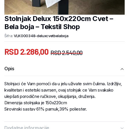
Stolnjak Delux 150x220cm Cvet –
Bela boja – Tekstil Shop
Šifra:
VLK000348-deluxcvetbelaboja
RSD
2.286,00
RSD
2.540,00
Opis
Stolnjaci će Vam pomoći da u jelu uživate svim čulima. Izdržljiv,
kvalitetan i estetski savrsen, ovaj stolnjak ce Vam svakako
ulepšati porodične ručkove, okupljanja, druženja.
Dimenzija stolnjaka je 150x220cm
Sirovinski sastav 61% pamuk,39% poliester.
Dodatne informacije