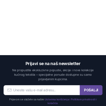
Prijavi se na naš newsletter
Ne propustite ekskluzivne popuste, akcije i nove kolekcije
kućnog tekstila – specijalne ponude dostupne su samo
prijavljenim kupcima.
POŠALJI
Prijavom se slažete sa našim
Uslovima korišćenja i Politikom privatnosti i
kolačića.