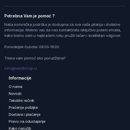
Potrebna Vam je pomoć ?
Naša korisnička podrška je dostupna za sva vaša pitanja i dodatne
informacije. Molimo vas da nas kontaktirate isključivo putem emaila,
kako bismo vam u najkraćem roku pružili tačan i kvalitetan odgovor.
Ponedeljak-Subota: 08:00-16:00
Treba vam pomoć oko porudžbine?
info@tekstilshop.rs
Informacije
O nama
Novosti
Tekstilni rečnik
Praćenje pošiljke
Dostava i plaćanje
Pravo na odustajanje
Kako naručiti