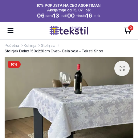
10% POPUSTA NA CEO ASORTIMAN.
Akcija traje od 15. 07. još:
06
13
00
16
dana
sati
minuta
sek.
0
Početna
Kuhinja
Stolnjaci
Stolnjak Delux 150x220cm Cvet – Bela boja – Tekstil Shop
10%