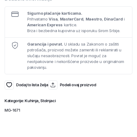
Sigurno plaćanje karticama.
Prihvatamo
Visa
,
MasterCard
,
Maestro
,
DinaCard
i
American Express
kartice.
Brza i bezbedna kupovina uz isporuku širom Srbije.
Garancija i povrat.
U skladu sa Zakonom o zaštiti
potrošača, proizvod možete zameniti ili reklamirati u
slučaju nesaobraznosti. Povrat je moguć za
neotpakovane i nekorišćene proizvode u originalnom
pakovanju.
Dodaj to lista želja
Podeli ovaj proizvod
Kategorije:
Kuhinja
,
Stolnjaci
MG-1671