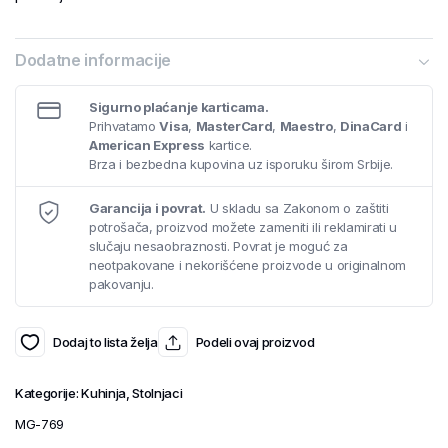
Dodatne informacije
Sigurno plaćanje karticama.
Prihvatamo
Visa
,
MasterCard
,
Maestro
,
DinaCard
i
American Express
kartice.
Brza i bezbedna kupovina uz isporuku širom Srbije.
Garancija i povrat.
U skladu sa Zakonom o zaštiti
potrošača, proizvod možete zameniti ili reklamirati u
slučaju nesaobraznosti. Povrat je moguć za
neotpakovane i nekorišćene proizvode u originalnom
pakovanju.
Dodaj to lista želja
Podeli ovaj proizvod
Kategorije:
Kuhinja
,
Stolnjaci
MG-769