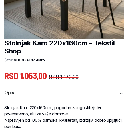
Stolnjak Karo 220x160cm – Tekstil
Shop
Šifra:
VLK000444-karo
RSD
1.053,00
RSD
1.170,00
Opis
Stolnjak Karo 220x160cm , pogodan za ugostiteljstvo
prvenstveno, ali i za vaše domove.
Napravljen od 100% pamuka, kvalitetan, izdrzljiv, dobro upijajući,
pun boja.