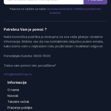
Prijavom se slažete sa našim
Uslovima korišćenja i Politikom privatnosti i
kolačića.
Potrebna Vam je pomoć ?
Naša korisnička podrška je dostupna za sva vaša pitanja i dodatne
informacije. Molimo vas da nas kontaktirate isključivo putem emaila,
kako bismo vam u najkraćem roku pružili tačan i kvalitetan odgovor.
Ponedeljak-Subota: 08:00-16:00
Treba vam pomoć oko porudžbine?
info@tekstilshop.rs
Informacije
O nama
Novosti
Tekstilni rečnik
Praćenje pošiljke