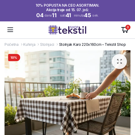
10% POPUSTA NA CEO ASORTIMAN.
Akcija traje od 15. 07. još:
04
11
41
45
dana
sati
minuta
sek.
0
Početna
Kuhinja
Stolnjaci
Stolnjak Karo 220x160cm – Tekstil Shop
10%