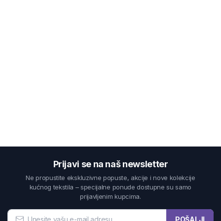
Prijavi se na naš newsletter
Ne propustite ekskluzivne popuste, akcije i nove kolekcije
kućnog tekstila – specijalne ponude dostupne su samo
prijavljenim kupcima.
POŠALJI