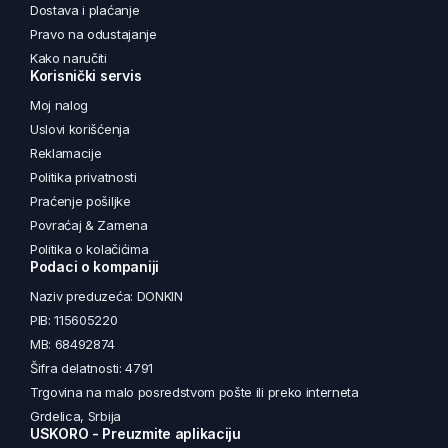
Dostava i plaćanje
Pravo na odustajanje
Kako naručiti
Korisnički servis
Moj nalog
Uslovi korišćenja
Reklamacije
Politika privatnosti
Praćenje pošiljke
Povraćaj & Zamena
Politika o kolačićima
Podaci o kompaniji
Naziv preduzeća: DONKIN
PIB: 115605220
MB: 68492874
Šifra delatnosti: 4791
Trgovina na malo posredstvom pošte ili preko interneta
Grdelica, Srbija
USKORO - Preuzmite aplikaciju