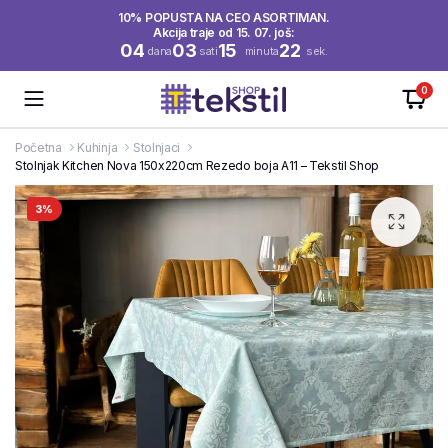
10% POPUSTA NA CEO ASORTIMAN.
Akcija traje od 15. 07. još:
04
03
15
22
dana
sati
minuta
sek.
0
Početna
Kuhinja
Stolnjaci
Stolnjak Kitchen Nova 150x220cm Rezedo boja A11 – Tekstil Shop
3%