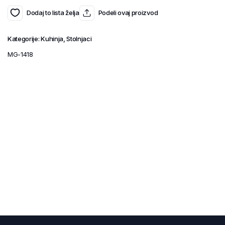
Dodaj to lista želja
Podeli ovaj proizvod
Kategorije:
Kuhinja
,
Stolnjaci
MG-1418