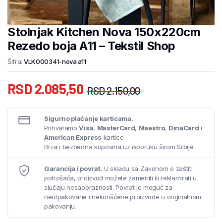
Stolnjak Kitchen Nova 150x220cm
Rezedo boja A11 – Tekstil Shop
Šifra:
VLK000341-nova a11
RSD
2.085,50
RSD
2.150,00
Sigurno plaćanje karticama.
Prihvatamo
Visa
,
MasterCard
,
Maestro
,
DinaCard
i
American Express
kartice.
Brza i bezbedna kupovina uz isporuku širom Srbije.
Garancija i povrat.
U skladu sa Zakonom o zaštiti
potrošača, proizvod možete zameniti ili reklamirati u
slučaju nesaobraznosti. Povrat je moguć za
neotpakovane i nekorišćene proizvode u originalnom
pakovanju.