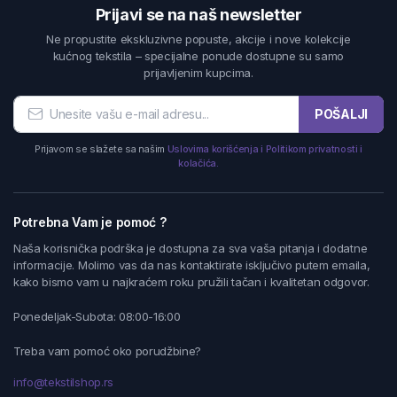
Prijavi se na naš newsletter
Ne propustite ekskluzivne popuste, akcije i nove kolekcije
kućnog tekstila – specijalne ponude dostupne su samo
prijavljenim kupcima.
POŠALJI
Prijavom se slažete sa našim
Uslovima korišćenja i Politikom privatnosti i
kolačića.
Potrebna Vam je pomoć ?
Naša korisnička podrška je dostupna za sva vaša pitanja i dodatne
informacije. Molimo vas da nas kontaktirate isključivo putem emaila,
kako bismo vam u najkraćem roku pružili tačan i kvalitetan odgovor.
Ponedeljak-Subota: 08:00-16:00
Treba vam pomoć oko porudžbine?
info@tekstilshop.rs