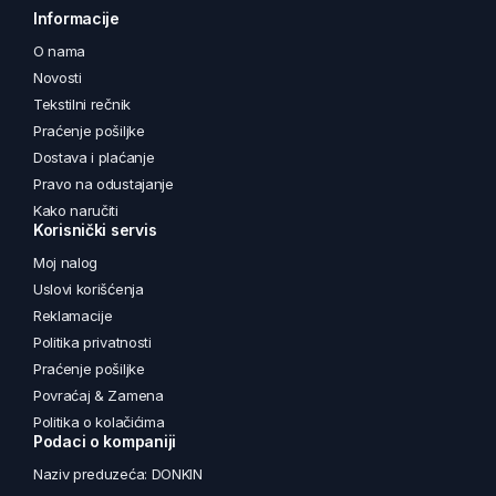
Informacije
O nama
Novosti
Tekstilni rečnik
Praćenje pošiljke
Dostava i plaćanje
Pravo na odustajanje
Kako naručiti
Korisnički servis
Moj nalog
Uslovi korišćenja
Reklamacije
Politika privatnosti
Praćenje pošiljke
Povraćaj & Zamena
Politika o kolačićima
Podaci o kompaniji
Naziv preduzeća: DONKIN