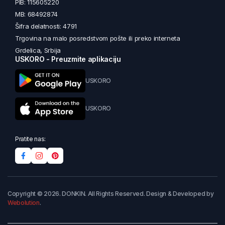
PIB: 115605220
MB: 68492874
Šifra delatnosti: 4791
Trgovina na malo posredstvom pošte ili preko interneta
Grdelica, Srbija
USKORO - Preuzmite aplikaciju
USKORO
USKORO
Pratite nas:
Copyright © 2026. DONKIN. All Rights Reserved. Design & Developed by
Webolution
.