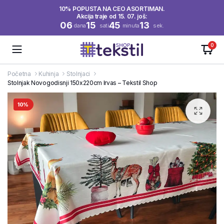
10% POPUSTA NA CEO ASORTIMAN.
Akcija traje od 15. 07. još:
06
15
45
12
dana
sati
minuta
sek.
0
Početna
Kuhinja
Stolnjaci
Stolnjak Novogodisnji 150x220cm Irvas – Tekstil Shop
10%