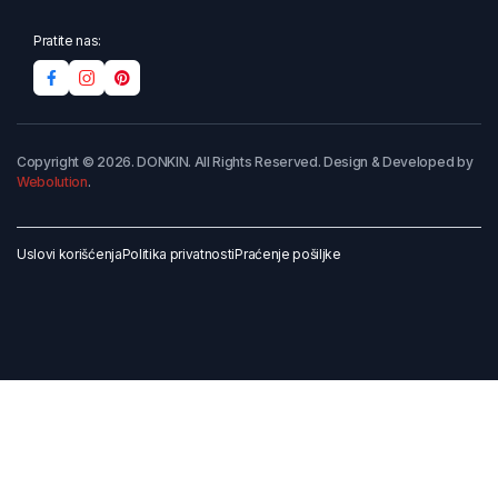
Pratite nas:
Copyright © 2026. DONKIN. All Rights Reserved. Design & Developed by
Webolution
.
Uslovi korišćenja
Politika privatnosti
Praćenje pošiljke
Dodaj u korpu
Kupi odmah