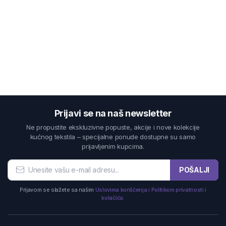
Prijavi se na naš newsletter
Ne propustite ekskluzivne popuste, akcije i nove kolekcije
kućnog tekstila – specijalne ponude dostupne su samo
prijavljenim kupcima.
POŠALJI
Prijavom se slažete sa našim
Uslovima korišćenja i Politikom privatnosti i
kolačića.