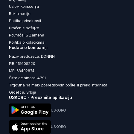
Uslovi korišćenja
Reklamacije
Politika privatnosti
Praćenje pošiljke
Povraćaj & Zamena
Politika o kolačićima
Podaci o kompaniji
Naziv preduzeća: DONKIN
PIB: 115605220
MB: 68492874
Šifra delatnosti: 4791
Trgovina na malo posredstvom pošte ili preko interneta
Grdelica, Srbija
USKORO - Preuzmite aplikaciju
USKORO
USKORO