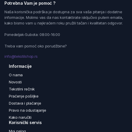
Potrebna Vam je pomoć ?
Naša korisnička podrška je dostupna za sva vaša pitanja i dodatne
informacije. Molimo vas da nas kontaktirate isključivo putem emaila,
kako bismo vam u najkraćem roku pružili tačan i kvalitetan odgovor.
Ponedeljak-Subota: 08:00-16:00
Treba vam pomoć oko porudžbine?
info@tekstilshop.rs
Informacije
O nama
Novosti
Tekstilni rečnik
Praćenje pošiljke
Dostava i plaćanje
Pravo na odustajanje
Kako naručiti
Korisnički servis
Moj nalog