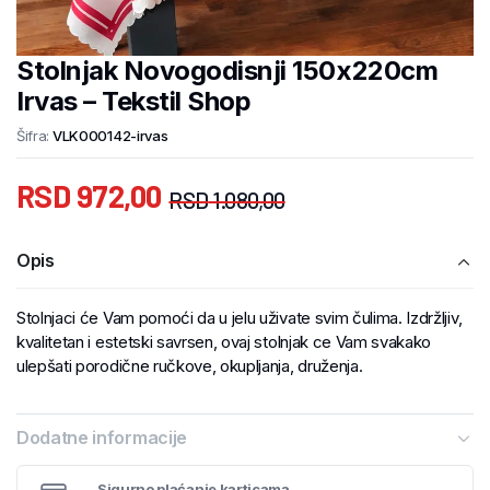
Stolnjak Novogodisnji 150x220cm
Irvas – Tekstil Shop
Šifra:
VLK000142-irvas
RSD
972,00
RSD
1.080,00
Opis
Stolnjaci će Vam pomoći da u jelu uživate svim čulima. Izdržljiv,
kvalitetan i estetski savrsen, ovaj stolnjak ce Vam svakako
ulepšati porodične ručkove, okupljanja, druženja.
Dodatne informacije
Sigurno plaćanje karticama.