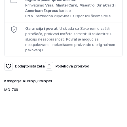
Prihvatamo
Visa
,
MasterCard
,
Maestro
,
DinaCard
i
American Express
kartice.
Brza i bezbedna kupovina uz isporuku širom Srbije.
Garancija i povrat.
U skladu sa Zakonom o zaštiti
potrošača, proizvod možete zameniti ili reklamirati u
slučaju nesaobraznosti. Povrat je moguć za
neotpakovane i nekorišćene proizvode u originalnom
pakovanju.
Dodaj to lista želja
Podeli ovaj proizvod
Kategorije:
Kuhinja
,
Stolnjaci
MG-709