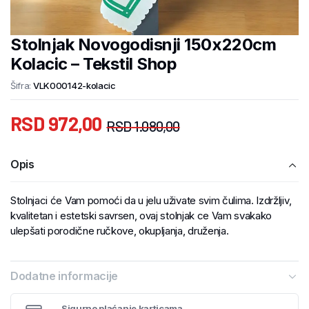
Stolnjak Novogodisnji 150x220cm
Kolacic – Tekstil Shop
Šifra:
VLK000142-kolacic
RSD
972,00
RSD
1.080,00
Opis
Stolnjaci će Vam pomoći da u jelu uživate svim čulima. Izdržljiv,
kvalitetan i estetski savrsen, ovaj stolnjak ce Vam svakako
ulepšati porodične ručkove, okupljanja, druženja.
Dodatne informacije
Sigurno plaćanje karticama.