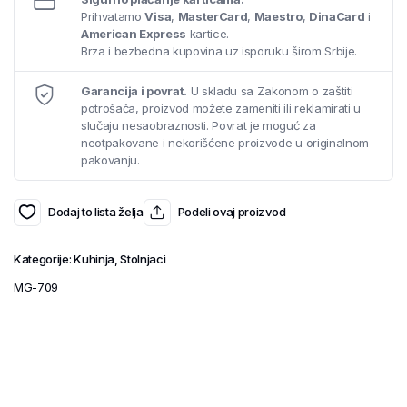
Prihvatamo
Visa
,
MasterCard
,
Maestro
,
DinaCard
i
American Express
kartice.
Brza i bezbedna kupovina uz isporuku širom Srbije.
Garancija i povrat.
U skladu sa Zakonom o zaštiti
potrošača, proizvod možete zameniti ili reklamirati u
slučaju nesaobraznosti. Povrat je moguć za
neotpakovane i nekorišćene proizvode u originalnom
pakovanju.
Dodaj to lista želja
Podeli ovaj proizvod
Kategorije:
Kuhinja
,
Stolnjaci
MG-709