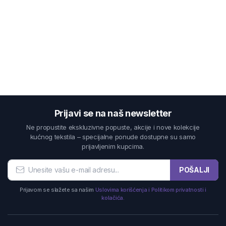
Prijavi se na naš newsletter
Ne propustite ekskluzivne popuste, akcije i nove kolekcije
kućnog tekstila – specijalne ponude dostupne su samo
prijavljenim kupcima.
POŠALJI
Prijavom se slažete sa našim
Uslovima korišćenja i Politikom privatnosti i
kolačića.