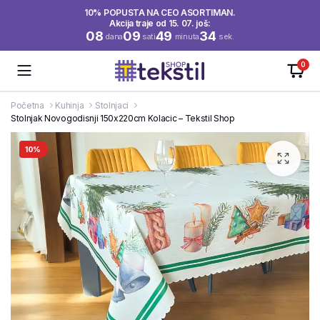
10% POPUSTA NA CEO ASORTIMAN.
Akcija traje od 15. 07. još:
08
09
49
33
dana
sati
minuta
sek.
0
Početna
Kuhinja
Stolnjaci
Stolnjak Novogodisnji 150x220cm Kolacic – Tekstil Shop
10%