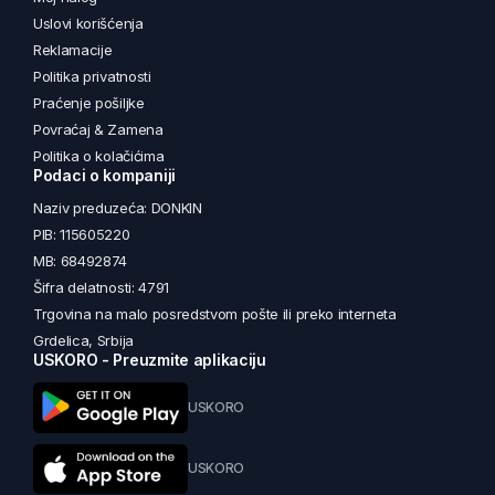
Uslovi korišćenja
Reklamacije
Politika privatnosti
Praćenje pošiljke
Povraćaj & Zamena
Politika o kolačićima
Podaci o kompaniji
Naziv preduzeća: DONKIN
PIB: 115605220
MB: 68492874
Šifra delatnosti: 4791
Trgovina na malo posredstvom pošte ili preko interneta
Grdelica, Srbija
USKORO - Preuzmite aplikaciju
USKORO
USKORO