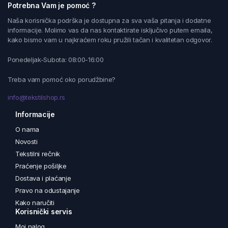
Potrebna Vam je pomoć ?
Naša korisnička podrška je dostupna za sva vaša pitanja i dodatne
informacije. Molimo vas da nas kontaktirate isključivo putem emaila,
kako bismo vam u najkraćem roku pružili tačan i kvalitetan odgovor.
Ponedeljak-Subota: 08:00-16:00
Treba vam pomoć oko porudžbine?
info@tekstilshop.rs
Informacije
O nama
Novosti
Tekstilni rečnik
Praćenje pošiljke
Dostava i plaćanje
Pravo na odustajanje
Kako naručiti
Korisnički servis
Moj nalog