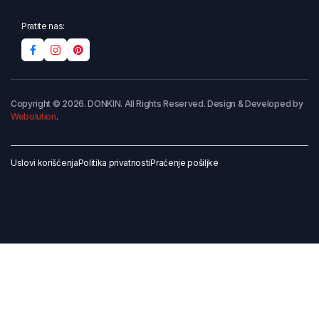
Pratite nas:
Copyright © 2026. DONKIN. All Rights Reserved. Design & Developed by
Webolution
.
Uslovi korišćenja
Politika privatnosti
Praćenje pošiljke
Dodaj u korpu
Kupi odmah