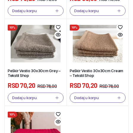
Dodaj u korpu
Dodaj u korpu
10%
10%
Peškir Vestio 30x30cm Grey –
Peškir Vestio 30x30cm Cream
Tekstil Shop
– Tekstil Shop
RSD
70,20
RSD
70,20
RSD
78,00
RSD
78,00
Dodaj u korpu
Dodaj u korpu
10%