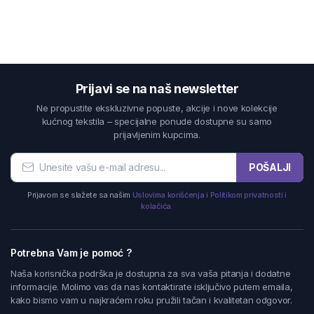
Prijavi se na naš newsletter
Ne propustite ekskluzivne popuste, akcije i nove kolekcije
kućnog tekstila – specijalne ponude dostupne su samo
prijavljenim kupcima.
POŠALJI
Prijavom se slažete sa našim
Uslovima korišćenja i Politikom privatnosti i
kolačića.
Potrebna Vam je pomoć ?
Naša korisnička podrška je dostupna za sva vaša pitanja i dodatne
informacije. Molimo vas da nas kontaktirate isključivo putem emaila,
kako bismo vam u najkraćem roku pružili tačan i kvalitetan odgovor.