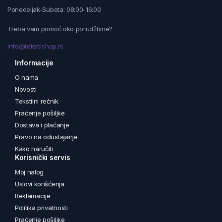
Ponedeljak-Subota: 08:00-16:00
Treba vam pomoć oko porudžbine?
info@tekstilshop.rs
Informacije
O nama
Novosti
Tekstilni rečnik
Praćenje pošiljke
Dostava i plaćanje
Pravo na odustajanje
Kako naručiti
Korisnički servis
Moj nalog
Uslovi korišćenja
Reklamacije
Politika privatnosti
Praćenje pošiljke