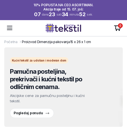
10% POPUSTA NA CEO ASORTIMAN.
Akcija traje od 15. 07. još:
07
23
34
52
dana
sati
minuta
sek.
0
Početna
Proizvod Dimenzija pakovanja
15 x 26 x 1 cm
Kućni tekstil za udoban i moderan dom
Pamučna posteljina,
prekrivači i kućni tekstil po
odličnim cenama.
Akcijske cene za pamučnu posteljinu i kućni
tekstil.
Pogledaj ponudu