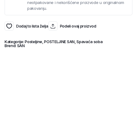
neotpakovane i nekorišćene proizvode u originalnom
pakovanju.
Dodaj to lista želja
Podeli ovaj proizvod
Kategorije:
Posteljine
,
POSTELJINE SAN
,
Spavaća soba
Brend:
SAN