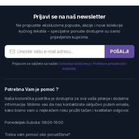
Prijavi se na naš newsletter
Ne propustite ekskluzivne popuste, akcije i nove kolekcije
kućnog tekstila – specijalne ponude dostupne su samo
prijavljenim kupcima.
POŠALJI
Prijavom se slažete sa našim
Uslovima korišćenja i Politikom privatnosti i
kolačića.
Potrebna Vam je pomoć ?
Naša korisnička podrška je dostupna za sva vaša pitanja i dodatne
informacije. Molimo vas da nas kontaktirate isključivo putem emaila,
kako bismo vam u najkraćem roku pružili tačan i kvalitetan odgovor.
Ponedeljak-Subota: 08:00-16:00
Treba vam pomoć oko porudžbine?