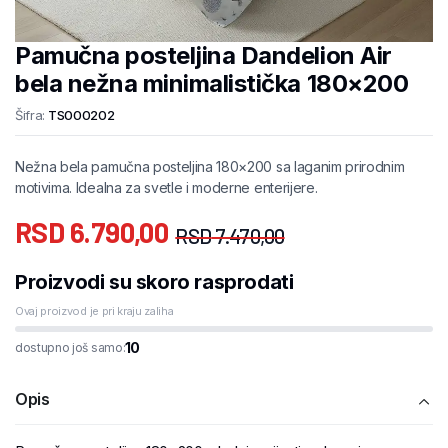
Pamučna posteljina Dandelion Air
bela nežna minimalistička 180×200
Šifra:
TS000202
Nežna bela pamučna posteljina 180×200 sa laganim prirodnim
motivima. Idealna za svetle i moderne enterijere.
RSD
6.790,00
RSD
7.470,00
Proizvodi su skoro rasprodati
Ovaj proizvod je pri kraju zaliha
10
dostupno još samo:
Opis