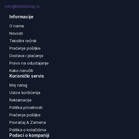
info@tekstilshop.rs
Informacije
O nama
Novosti
Tekstilni rečnik
Praćenje pošiljke
Dostava i plaćanje
Pravo na odustajanje
Kako naručiti
Korisnički servis
Moj nalog
Uslovi korišćenja
Reklamacije
Politika privatnosti
Praćenje pošiljke
Povraćaj & Zamena
Politika o kolačićima
Podaci o kompaniji