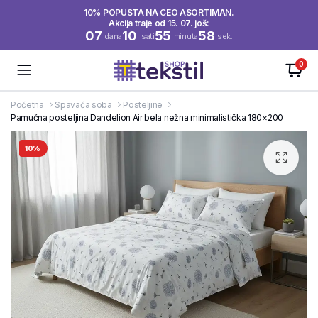
10% POPUSTA NA CEO ASORTIMAN.
Akcija traje od 15. 07. još:
07
10
55
58
dana
sati
minuta
sek.
0
Početna
Spavaća soba
Posteljine
Pamučna posteljina Dandelion Air bela nežna minimalistička 180×200
10%