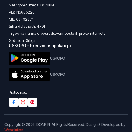
Naziv preduzeća: DONKIN
PIB: 115605220
MB: 68492874
Šifra delatnosti: 4791
Trgovina na malo posredstvom pošte ili preko interneta
Grdelica, Srbija
USKORO - Preuzmite aplikaciju
USKORO
USKORO
Pratite nas:
Copyright © 2026. DONKIN. All Rights Reserved. Design & Developed by
Webolution
.