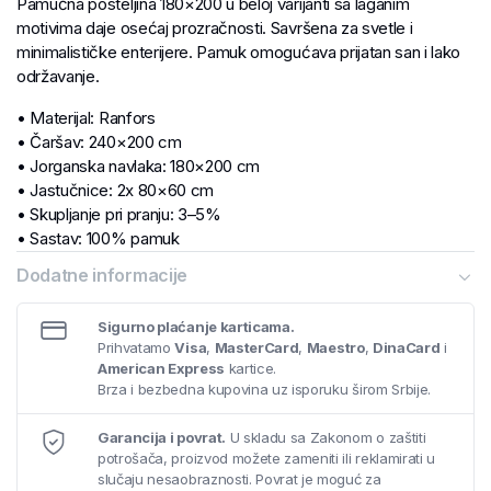
Pamučna posteljina 180×200 u beloj varijanti sa laganim
motivima daje osećaj prozračnosti. Savršena za svetle i
minimalističke enterijere. Pamuk omogućava prijatan san i lako
održavanje.
• Materijal: Ranfors
• Čaršav: 240×200 cm
• Jorganska navlaka: 180×200 cm
• Jastučnice: 2x 80×60 cm
• Skupljanje pri pranju: 3–5%
• Sastav: 100% pamuk
• Gramatura: 125 g/m²
Dodatne informacije
Sigurno plaćanje karticama.
Prihvatamo
Visa
,
MasterCard
,
Maestro
,
DinaCard
i
American Express
kartice.
Brza i bezbedna kupovina uz isporuku širom Srbije.
Garancija i povrat.
U skladu sa Zakonom o zaštiti
potrošača, proizvod možete zameniti ili reklamirati u
slučaju nesaobraznosti. Povrat je moguć za