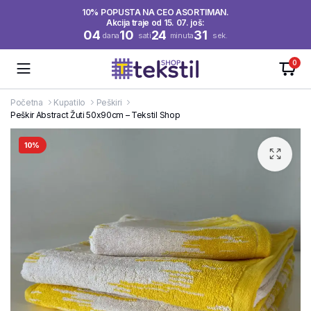
10% POPUSTA NA CEO ASORTIMAN.
Akcija traje od 15. 07. još:
04
10
24
31
dana
sati
minuta
sek.
0
Početna
Kupatilo
Peškiri
Peškir Abstract Žuti 50x90cm – Tekstil Shop
10%