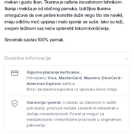
mekan i gusto tkan. Tkanina je rađena inovativnom tehnikom
tkanja i mekša je od običnog pamuka. Izdržljiva tkanina
omogućava da ove pešire koristite duže nego što ste navikli,
imaju odličnu moć upijanja i malo sporije se suše. Iako su teži,
svojom težinom vas neće opteretiti tokom korišćenja.
Sirovinski sastav 100% pamuk.
Dodatne informacije
Sigurno plaćanje karticama.
Prihvatamo
Visa
,
MasterCard
,
Maestro
,
DinaCard
i
American Express
kartice.
Brza i bezbedna kupovina uz isporuku širom Srbije.
Garancija i povrat.
U skladu sa Zakonom o zaštiti
potrošača, proizvod možete zameniti ili reklamirati u
slučaju nesaobraznosti. Povrat je moguć za
neotpakovane i nekorišćene proizvode u originalnom
pakovanju.