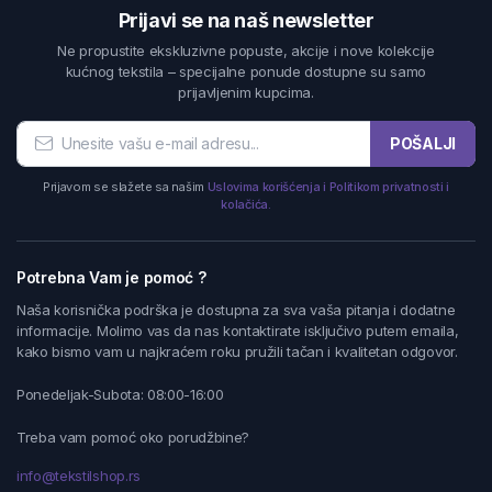
Prijavi se na naš newsletter
Ne propustite ekskluzivne popuste, akcije i nove kolekcije
kućnog tekstila – specijalne ponude dostupne su samo
prijavljenim kupcima.
POŠALJI
Prijavom se slažete sa našim
Uslovima korišćenja i Politikom privatnosti i
kolačića.
Potrebna Vam je pomoć ?
Naša korisnička podrška je dostupna za sva vaša pitanja i dodatne
informacije. Molimo vas da nas kontaktirate isključivo putem emaila,
kako bismo vam u najkraćem roku pružili tačan i kvalitetan odgovor.
Ponedeljak-Subota: 08:00-16:00
Treba vam pomoć oko porudžbine?
info@tekstilshop.rs