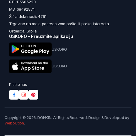
PIB: 115605220
MB: 68492874
Šifra delatnosti: 4791
Trgovina na malo posredstvom pošte ili preko interneta
Grdelica, Srbija
USKORO - Preuzmite aplikaciju
USKORO
USKORO
Pratite nas:
Copyright © 2026. DONKIN. All Rights Reserved. Design & Developed by
Webolution
.