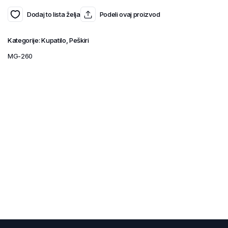
Dodaj to lista želja
Podeli ovaj proizvod
Kategorije:
Kupatilo
,
Peškiri
MG-260