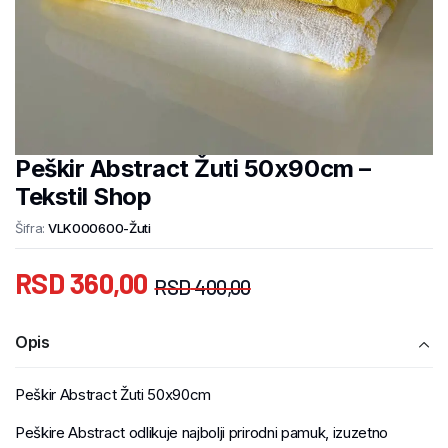
Peškir Abstract Žuti 50x90cm –
Tekstil Shop
Šifra:
VLK000600-Žuti
RSD
360,00
RSD
400,00
Opis
Peškir Abstract Žuti 50x90cm
Peškire Abstract odlikuje najbolji prirodni pamuk, izuzetno