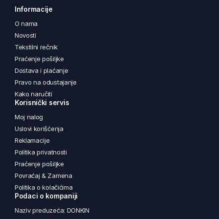
Informacije
O nama
Novosti
Tekstilni rečnik
Praćenje pošiljke
Dostava i plaćanje
Pravo na odustajanje
Kako naručiti
Korisnički servis
Moj nalog
Uslovi korišćenja
Reklamacije
Politika privatnosti
Praćenje pošiljke
Povraćaj & Zamena
Politika o kolačićima
Podaci o kompaniji
Naziv preduzeća: DONKIN