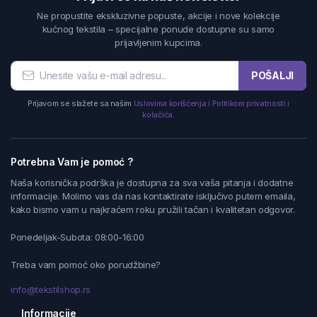
Ne propustite ekskluzivne popuste, akcije i nove kolekcije
kućnog tekstila – specijalne ponude dostupne su samo
prijavljenim kupcima.
POŠALJI
Prijavom se slažete sa našim
Uslovima korišćenja i Politikom privatnosti i
kolačića.
Potrebna Vam je pomoć ?
Naša korisnička podrška je dostupna za sva vaša pitanja i dodatne
informacije. Molimo vas da nas kontaktirate isključivo putem emaila,
kako bismo vam u najkraćem roku pružili tačan i kvalitetan odgovor.
Ponedeljak-Subota: 08:00-16:00
Treba vam pomoć oko porudžbine?
info@tekstilshop.rs
Informacije