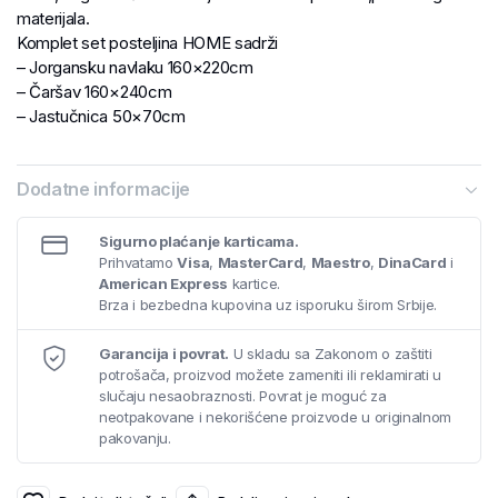
materijala.
Komplet set posteljina HOME sadrži
– Jorgansku navlaku 160×220cm
– Čaršav 160×240cm
– Jastučnica 50×70cm
Dodatne informacije
Sigurno plaćanje karticama.
Prihvatamo
Visa
,
MasterCard
,
Maestro
,
DinaCard
i
American Express
kartice.
Brza i bezbedna kupovina uz isporuku širom Srbije.
Garancija i povrat.
U skladu sa Zakonom o zaštiti
potrošača, proizvod možete zameniti ili reklamirati u
slučaju nesaobraznosti. Povrat je moguć za
neotpakovane i nekorišćene proizvode u originalnom
pakovanju.