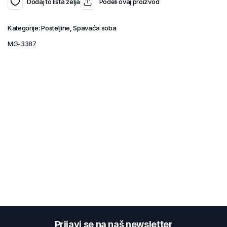
Dodaj to lista želja
Podeli ovaj proizvod
Kategorije:
Posteljine
,
Spavaća soba
MG-3387
Prijavi se na naš newsletter