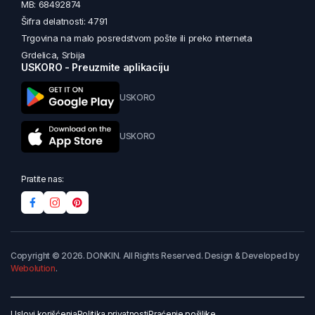
MB: 68492874
Šifra delatnosti: 4791
Trgovina na malo posredstvom pošte ili preko interneta
Grdelica, Srbija
USKORO - Preuzmite aplikaciju
USKORO
USKORO
Pratite nas:
Copyright © 2026. DONKIN. All Rights Reserved. Design & Developed by
Webolution
.
Uslovi korišćenja
Politika privatnosti
Praćenje pošiljke