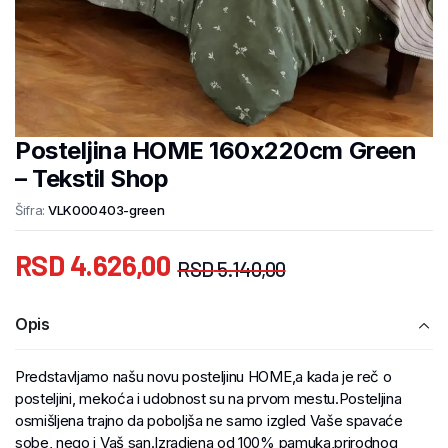
Posteljina HOME 160x220cm Green
– Tekstil Shop
Šifra:
VLK000403-green
RSD
4.626,00
RSD
5.140,00
Opis
Predstavljamo našu novu posteljinu HOME,a kada je reč o
posteljini, mekoća i udobnost su na prvom mestu.Posteljina
osmišljena trajno da poboljša ne samo izgled Vaše spavaće
sobe, nego i Vaš san.Izradjena od 100% pamuka,prirodnog