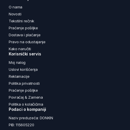
O nama
Novosti
Tekstilni rečnik
Praćenje pošiljke
Dostava i plaćanje
Pravo na odustajanje
Kako naručiti
Korisnički servis
Moj nalog
Uslovi korišćenja
Reklamacije
Politika privatnosti
Praćenje pošiljke
Povraćaj & Zamena
Politika o kolačićima
Podaci o kompaniji
Naziv preduzeća: DONKIN
PIB: 115605220