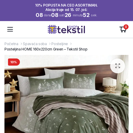
10% POPUSTA NA CEO ASORTIMAN.
Akcija traje od 15. 07. još:
08
08
26
52
dana
sati
minuta
sek.
0
Početna
Spavaća soba
Posteljine
Posteljina HOME 160x220cm Green – Tekstil Shop
10%