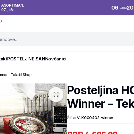
O ASORTIMAN.
06
20
dana
. 07. još:
0
takt
POSTELJINE SAN
Novčanici
ner – Tekstil Shop
Posteljina
Winner – Tek
Šifra:
VLK000403-winner