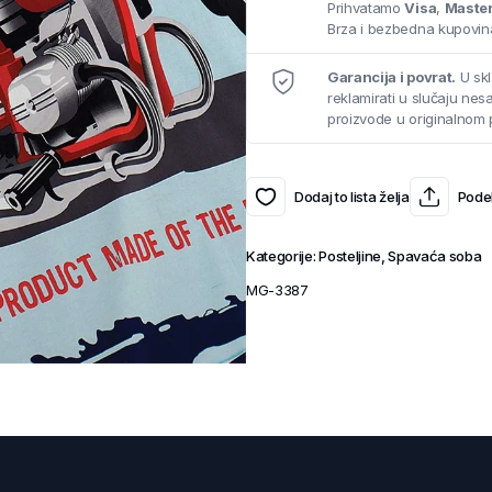
Prihvatamo
Visa
,
Maste
Brza i bezbedna kupovina
Garancija i povrat.
U skl
reklamirati u slučaju ne
proizvode u originalnom 
Dodaj to lista želja
Podel
Kategorije:
Posteljine
,
Spavaća soba
MG-3387