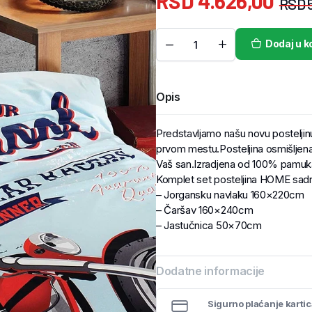
RSD
4.626,00
RSD
5
Dodaj u k
Opis
Predstavljamo našu novu posteljin
prvom mestu.Posteljina osmišljena
Vaš san.Izradjena od 100% pamuka
Komplet set posteljina HOME sadr
– Jorgansku navlaku 160×220cm
– Čaršav 160×240cm
– Jastučnica 50×70cm
Dodatne informacije
Sigurno plaćanje karti