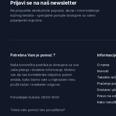
Prijavi se na naš newsletter
Ne propustite ekskluzivne popuste, akcije i nove kolekcije
kućnog tekstila – specijalne ponude dostupne su samo
prijavljenim kupcima.
Potrebna Vam je pomoć ?
Informacij
Naša korisnička podrška je dostupna za sva
O nama
vaša pitanja i dodatne informacije. Molimo
Novosti
vas da nas kontaktirate isključivo putem
Tekstilni reč
emaila, kako bismo vam u najkraćem roku
Praćenje poš
pružili tačan i kvalitetan odgovor.
Dostava i pl
Pravo na od
Ponedeljak-Subota: 08:00-16:00
Kako naručit
Treba vam pomoć oko porudžbine?