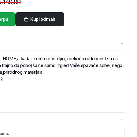
.140,00
orpu
Kupi odmah
u HOME,a kada je reč o posteljini, mekoća i udobnost su na
 trajno da poboljša ne samo izgled Vaše spavaće sobe, nego i
,prirodnog materijala.
ži
cama.