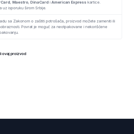
rCard
,
Maestro
,
DinaCard
i
American Express
kartice.
 uz isporuku širom Srbije.
adu sa Zakonom o zaštiti potrošača, proizvod možete zameniti ili
saobraznosti. Povrat je moguć za neotpakovane i nekorišćene
pakovanju.
i ovaj proizvod