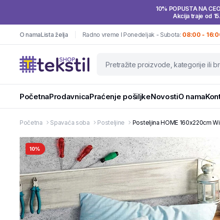
10% POPUSTA NA CE
Akcija traje od 15
O nama
Lista želja
Radno vreme I Ponedeljak - Subota:
08:00 - 16:0
Početna
Prodavnica
Praćenje pošiljke
Novosti
O nama
Kon
Početna
Spavaća soba
Posteljine
Posteljina HOME 160x220cm Win
10%