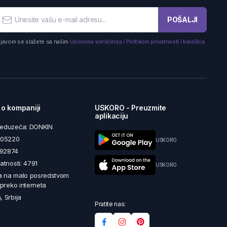
POŠALJI
ijavom se slažete sa našim
Uslovima korišćenja i Politikom privatnosti i kolačića.
 o kompaniji
USKORO - Preuzmite
aplikaciju
reduzeća: DONKIN
5605220
USKORO
492874
latnosti: 4791
USKORO
a na malo posredstvom
i preko interneta
, Srbija
Pratite nas: