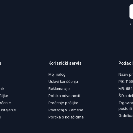
Pr
e
Korisnički servis
Podaci
Moj nalog
Naziv p
Uslovi korišćenja
PIB: 11
nik
Reklamacije
MB: 68
iljke
Politika privatnosti
Šifra de
aćanje
Praćenje pošiljke
Trgovin
pošte il
ustajanje
Povraćaj & Zamena
Grdelica
i
Politika o kolačićima