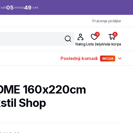
05
48
sati
minuta
sek.
Praćenje pošiljke
0
0
Nalog
Lista želja
Vaša korpa
Poslednji komadi
AKCIJA
 HOME 160x220cm
stil Shop