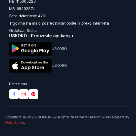
PIB: 115605220
MB: 68492874
Šifra delatnosti: 4791
Trgovina na malo posredstvom pošte ili preko interneta
Grdelica, Srbija
USKORO - Preuzmite aplikaciju
USKORO
USKORO
Pratite nas:
Copyright © 2026. DONKIN. All Rights Reserved. Design & Developed by
Webolution
.