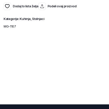
Dodaj to lista želja
Podeli ovaj proizvod
Kategorije:
Kuhinja
,
Stolnjaci
MG-1107