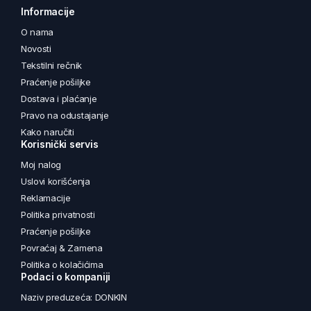
Informacije
O nama
Novosti
Tekstilni rečnik
Praćenje pošiljke
Dostava i plaćanje
Pravo na odustajanje
Kako naručiti
Korisnički servis
Moj nalog
Uslovi korišćenja
Reklamacije
Politika privatnosti
Praćenje pošiljke
Povraćaj & Zamena
Politika o kolačićima
Podaci o kompaniji
Naziv preduzeća: DONKIN