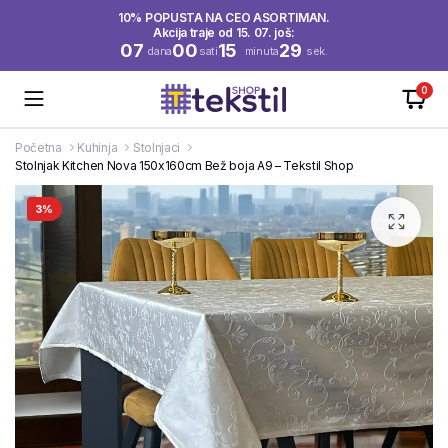
10% POPUSTA NA CEO ASORTIMAN.
Akcija traje od 15. 07. još:
07
00
15
29
dana
sati
minuta
sek.
0
Početna
Kuhinja
Stolnjaci
Stolnjak Kitchen Nova 150x160cm Bež boja A9 – Tekstil Shop
3%