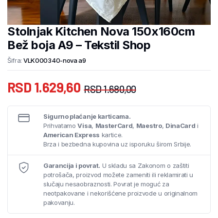
Stolnjak Kitchen Nova 150x160cm
Bež boja A9 – Tekstil Shop
Šifra:
VLK000340-nova a9
RSD
1.629,60
RSD
1.680,00
Sigurno plaćanje karticama.
Prihvatamo
Visa
,
MasterCard
,
Maestro
,
DinaCard
i
American Express
kartice.
Brza i bezbedna kupovina uz isporuku širom Srbije.
Garancija i povrat.
U skladu sa Zakonom o zaštiti
potrošača, proizvod možete zameniti ili reklamirati u
slučaju nesaobraznosti. Povrat je moguć za
neotpakovane i nekorišćene proizvode u originalnom
pakovanju.