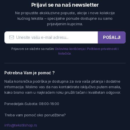
Prijavi se na naš newsletter
Ne propustite ekskluzivne popuste, akcije i nove kolekcije
kućnog tekstila – specijalne ponude dostupne su samo
prijavljenim kupcima.
POŠALJI
Prijavom se slažete sa našim
Uslovima korišćenja i Politikom privatnosti i
kolačića.
Potrebna Vam je pomoć ?
Naša korisnička podrška je dostupna za sva vaša pitanja i dodatne
informacije. Molimo vas da nas kontaktirate isključivo putem emaila,
kako bismo vam u najkraćem roku pružili tačan i kvalitetan odgovor.
Ponedeljak-Subota: 08:00-16:00
Treba vam pomoć oko porudžbine?
info@tekstilshop.rs