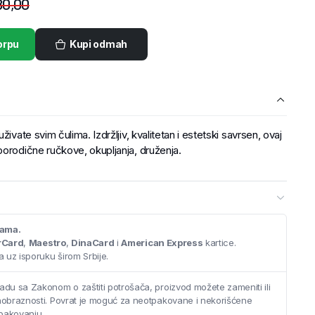
80,00
orpu
Kupi odmah
ivate svim čulima. Izdržljiv, kvalitetan i estetski savrsen, ovaj
porodične ručkove, okupljanja, druženja.
cama.
rCard
,
Maestro
,
DinaCard
i
American Express
kartice.
 uz isporuku širom Srbije.
adu sa Zakonom o zaštiti potrošača, proizvod možete zameniti ili
saobraznosti. Povrat je moguć za neotpakovane i nekorišćene
pakovanju.