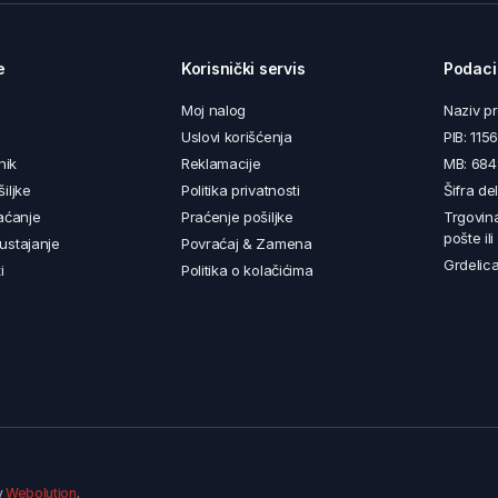
e
Korisnički servis
Podaci
Moj nalog
Naziv p
Uslovi korišćenja
PIB: 11
nik
Reklamacije
MB: 68
iljke
Politika privatnosti
Šifra de
aćanje
Praćenje pošiljke
Trgovin
pošte il
ustajanje
Povraćaj & Zamena
Grdelica
i
Politika o kolačićima
y
Webolution
.