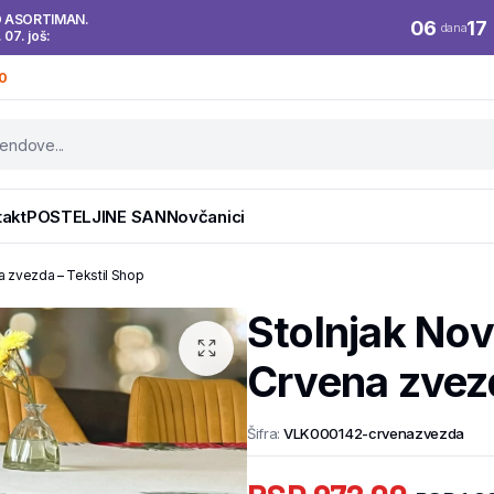
O ASORTIMAN.
06
17
dana
. 07. još:
0
takt
POSTELJINE SAN
Novčanici
 zvezda – Tekstil Shop
Stolnjak No
Crvena zvezd
Šifra:
VLK000142-crvenazvezda