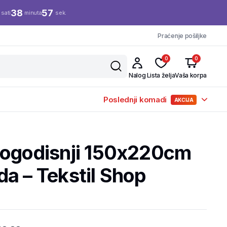
38
56
sati
minuta
sek.
Praćenje pošiljke
0
0
Nalog
Lista želja
Vaša korpa
Poslednji komadi
AKCIJA
vogodisnji 150x220cm
a – Tekstil Shop