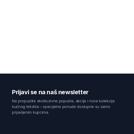
Prijavi se na naš newsletter
Ne propustite ekskluzivne popuste, akcije i nove kolekcije
kućnog tekstila – specijalne ponude dostupne su samo
prijavljenim kupcima.