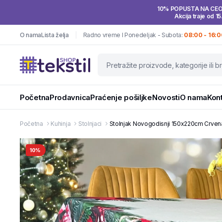
10% POPUSTA NA CE
Akcija traje od 15
O nama
Lista želja
Radno vreme I Ponedeljak - Subota:
08:00 - 16:0
Početna
Prodavnica
Praćenje pošiljke
Novosti
O nama
Kon
Početna
Kuhinja
Stolnjaci
Stolnjak Novogodisnji 150x220cm Crvena
10%