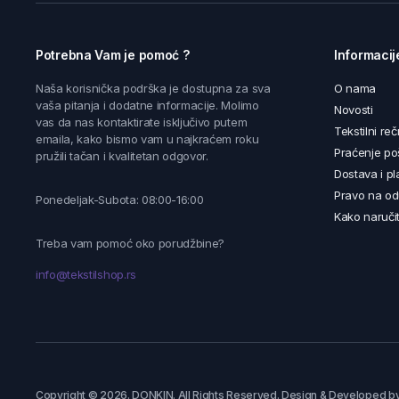
Potrebna Vam je pomoć ?
Informacij
Naša korisnička podrška je dostupna za sva
O nama
vaša pitanja i dodatne informacije. Molimo
Novosti
vas da nas kontaktirate isključivo putem
Tekstilni reč
emaila, kako bismo vam u najkraćem roku
Praćenje poš
pružili tačan i kvalitetan odgovor.
Dostava i pl
Pravo na od
Ponedeljak-Subota: 08:00-16:00
Kako naručit
Treba vam pomoć oko porudžbine?
info@tekstilshop.rs
Copyright © 2026. DONKIN. All Rights Reserved. Design & Developed b