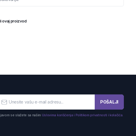
i ovaj proizvod
POŠALJI
ijavom se slažete sa našim
Uslovima korišćenja i Politikom privatnosti i kolačića.