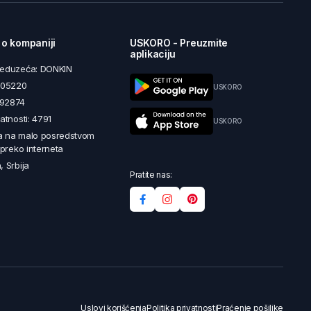
 o kompaniji
USKORO - Preuzmite
aplikaciju
reduzeća: DONKIN
5605220
USKORO
492874
latnosti: 4791
USKORO
a na malo posredstvom
i preko interneta
, Srbija
Pratite nas:
Uslovi korišćenja
Politika privatnosti
Praćenje pošiljke