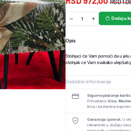
RSD
972,00
RSD
1.0
Dodaj u k
Opis
Stolnjaci će Vam pomoći da u jelu už
stolnjak ce Vam svakako ulepšati 
Dodatne informacije
Sigurno plaćanje karti
Prihvatamo
Visa
,
Maste
Brza i bezbedna kupovina
Garancija i povrat.
U skl
reklamirati u slučaju ne
proizvode u originalnom 