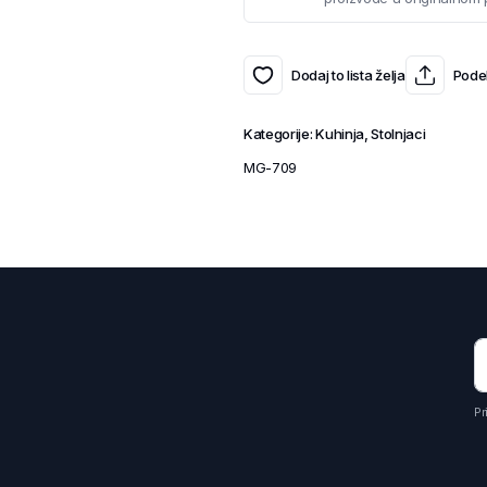
Dodaj to lista želja
Podel
Kategorije:
Kuhinja
,
Stolnjaci
MG-709
Pr