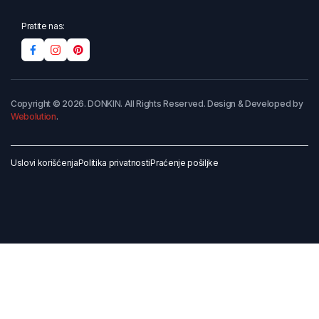
Pratite nas:
Copyright © 2026. DONKIN. All Rights Reserved. Design & Developed by
Webolution
.
Uslovi korišćenja
Politika privatnosti
Praćenje pošiljke
Dodaj u korpu
Kupi odmah