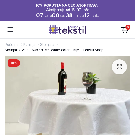
10% POPUSTA NA CEO ASORTIMAN.
Akcija traje od 15. 07. još:
07
00
38
11
dana
sati
minuta
sek.
0
Početna
Kuhinja
Stolnjaci
Stolnjak Ovalni 160x220cm White color Linije – Tekstil Shop
10%