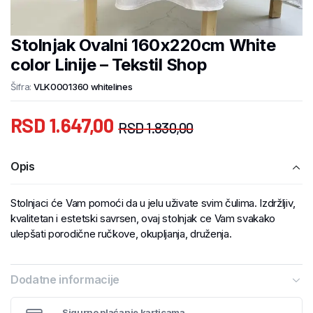
Stolnjak Ovalni 160x220cm White
color Linije – Tekstil Shop
Šifra:
VLK0001360 whitelines
RSD
1.647,00
RSD
1.830,00
Opis
Stolnjaci će Vam pomoći da u jelu uživate svim čulima. Izdržljiv,
kvalitetan i estetski savrsen, ovaj stolnjak ce Vam svakako
ulepšati porodične ručkove, okupljanja, druženja.
Dodatne informacije
Sigurno plaćanje karticama.