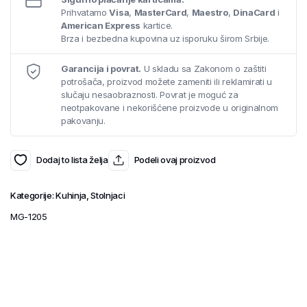
Prihvatamo
Visa
,
MasterCard
,
Maestro
,
DinaCard
i
American Express
kartice.
Brza i bezbedna kupovina uz isporuku širom Srbije.
Garancija i povrat.
U skladu sa Zakonom o zaštiti
potrošača, proizvod možete zameniti ili reklamirati u
slučaju nesaobraznosti. Povrat je moguć za
neotpakovane i nekorišćene proizvode u originalnom
pakovanju.
Dodaj to lista želja
Podeli ovaj proizvod
Kategorije:
Kuhinja
,
Stolnjaci
MG-1205