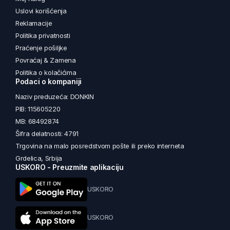
Uslovi korišćenja
Reklamacije
Politika privatnosti
Praćenje pošiljke
Povraćaj & Zamena
Politika o kolačićima
Podaci o kompaniji
Naziv preduzeća: DONKIN
PIB: 115605220
MB: 68492874
Šifra delatnosti: 4791
Trgovina na malo posredstvom pošte ili preko interneta
Grdelica, Srbija
USKORO - Preuzmite aplikaciju
USKORO
USKORO