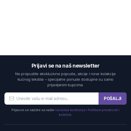
Prijavi se na naš newsletter
Ne propustite ekskluzivne popuste, akcije i nove kolekcije
kućnog tekstila – specijalne ponude dostupne su samo
prijavljenim kupcima.
POŠALJI
Prijavom se slažete sa našim
Uslovima korišćenja i Politikom privatnosti i
kolačića.