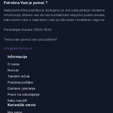
Potrebna Vam je pomoć ?
Naša korisnička podrška je dostupna za sva vaša pitanja i dodatne
informacije. Molimo vas da nas kontaktirate isključivo putem emaila,
kako bismo vam u najkraćem roku pružili tačan i kvalitetan odgovor.
Ponedeljak-Subota: 08:00-16:00
Treba vam pomoć oko porudžbine?
info@tekstilshop.rs
Informacije
O nama
Novosti
Tekstilni rečnik
Praćenje pošiljke
Dostava i plaćanje
Pravo na odustajanje
Kako naručiti
Korisnički servis
Moj nalog