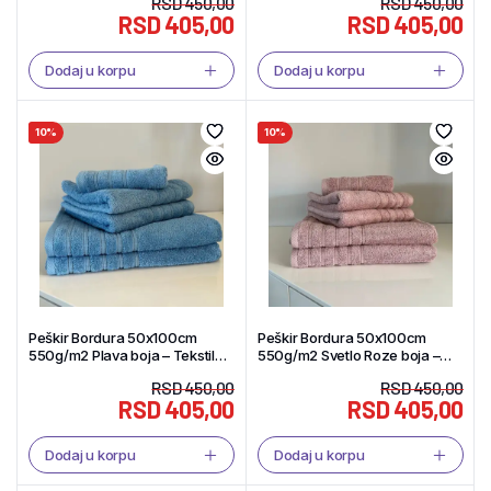
RSD
450,00
RSD
450,00
RSD
405,00
RSD
405,00
Dodaj u korpu
Dodaj u korpu
10%
10%
Peškir Bordura 50x100cm
Peškir Bordura 50x100cm
550g/m2 Plava boja – Tekstil
550g/m2 Svetlo Roze boja –
Shop
Tekstil Shop
RSD
450,00
RSD
450,00
RSD
405,00
RSD
405,00
Dodaj u korpu
Dodaj u korpu