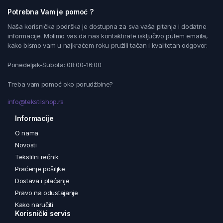
Potrebna Vam je pomoć ?
Naša korisnička podrška je dostupna za sva vaša pitanja i dodatne
informacije. Molimo vas da nas kontaktirate isključivo putem emaila,
kako bismo vam u najkraćem roku pružili tačan i kvalitetan odgovor.
Ponedeljak-Subota: 08:00-16:00
Treba vam pomoć oko porudžbine?
info@tekstilshop.rs
Informacije
O nama
Novosti
Tekstilni rečnik
Praćenje pošiljke
Dostava i plaćanje
Pravo na odustajanje
Kako naručiti
Korisnički servis