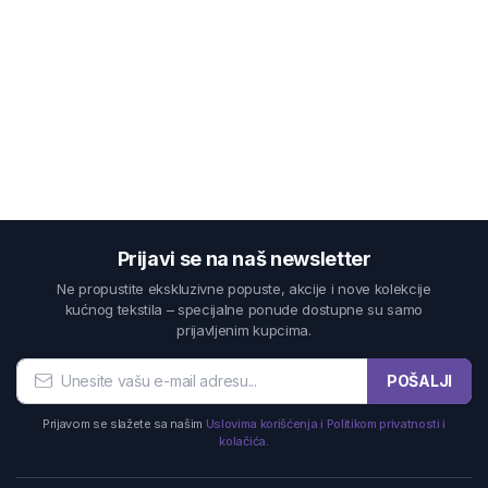
Prijavi se na naš newsletter
Ne propustite ekskluzivne popuste, akcije i nove kolekcije
kućnog tekstila – specijalne ponude dostupne su samo
prijavljenim kupcima.
POŠALJI
Prijavom se slažete sa našim
Uslovima korišćenja i Politikom privatnosti i
kolačića.