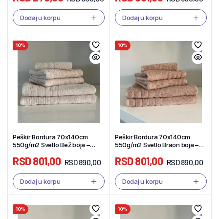
Dodaj u korpu
Dodaj u korpu
10%
10%
Peškir Bordura 70x140cm
Peškir Bordura 70x140cm
550g/m2 Svetlo Bež boja –
550g/m2 Svetlo Braon boja –
Tekstil Shop
Tekstil Shop
RSD
801,00
RSD
801,00
RSD
890,00
RSD
890,00
Dodaj u korpu
Dodaj u korpu
10%
10%