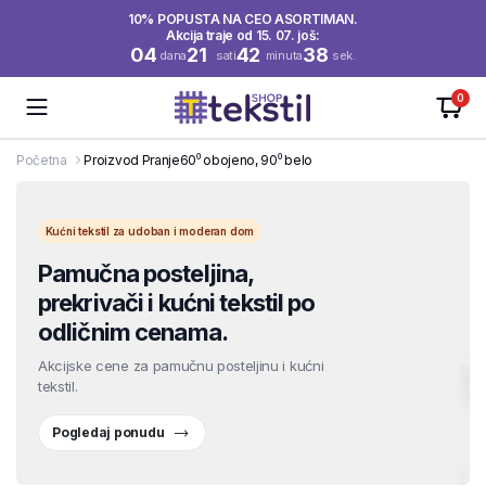
10% POPUSTA NA CEO ASORTIMAN.
Akcija traje od 15. 07. još:
04
21
42
37
dana
sati
minuta
sek.
0
Početna
Proizvod Pranje
60⁰ obojeno, 90⁰ belo
Kućni tekstil za udoban i moderan dom
Pamučna posteljina,
prekrivači i kućni tekstil po
odličnim cenama.
Akcijske cene za pamučnu posteljinu i kućni
tekstil.
Pogledaj ponudu