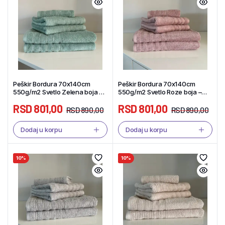
Peškir Bordura 70x140cm
Peškir Bordura 70x140cm
550g/m2 Svetlo Zelena boja –
550g/m2 Svetlo Roze boja –
Tekstil Shop
Tekstil Shop
RSD
801,00
RSD
801,00
RSD
890,00
RSD
890,00
Dodaj u korpu
Dodaj u korpu
10%
10%