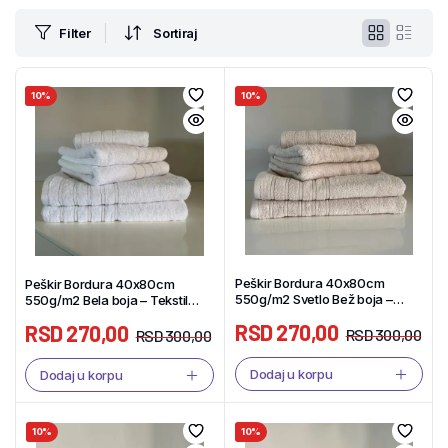
Filter
Sortiraj
10%
10%
Peškir Bordura 40x80cm
Peškir Bordura 40x80cm
550g/m2 Svetlo Bež boja –
550g/m2 Bela boja – Tekstil
Tekstil Shop
Shop
RSD
270,00
RSD
270,00
RSD
300,00
RSD
300,00
Dodaj u korpu
Dodaj u korpu
10%
10%