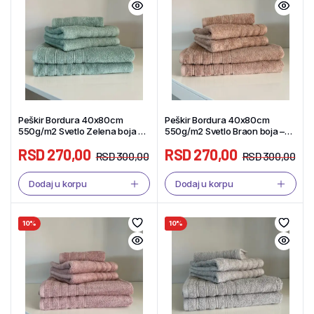
Peškir Bordura 40x80cm
Peškir Bordura 40x80cm
550g/m2 Svetlo Zelena boja –
550g/m2 Svetlo Braon boja –
Tekstil Shop
Tekstil Shop
RSD
270,00
RSD
270,00
RSD
300,00
RSD
300,00
Dodaj u korpu
Dodaj u korpu
10%
10%