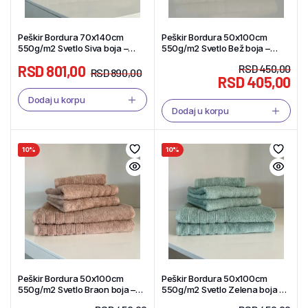
Peškir Bordura 70x140cm
Peškir Bordura 50x100cm
550g/m2 Svetlo Siva boja –
550g/m2 Svetlo Bež boja –
Tekstil Shop
Tekstil Shop
RSD
801,00
RSD
450,00
RSD
890,00
RSD
405,00
Dodaj u korpu
Dodaj u korpu
10%
10%
Peškir Bordura 50x100cm
Peškir Bordura 50x100cm
550g/m2 Svetlo Braon boja –
550g/m2 Svetlo Zelena boja –
Tekstil Shop
Tekstil Shop