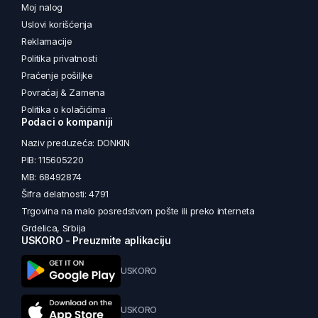
Moj nalog
Uslovi korišćenja
Reklamacije
Politika privatnosti
Praćenje pošiljke
Povraćaj & Zamena
Politika o kolačićima
Podaci o kompaniji
Naziv preduzeća: DONKIN
PIB: 115605220
MB: 68492874
Šifra delatnosti: 4791
Trgovina na malo posredstvom pošte ili preko interneta
Grdelica, Srbija
USKORO - Preuzmite aplikaciju
USKORO
USKORO