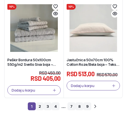
10%
10%
Peškir Bordura 50x100cm
Jastučnica 50x70cm 100%
550g/m2 Svetlo Siva boja –
Cotton Roze/Bela boja – Tekstil
Tekstil Shop
Shop
RSD
450,00
RSD
513,00
RSD
570,00
RSD
405,00
Dodaj u korpu
Dodaj u korpu
…
1
2
3
4
7
8
9