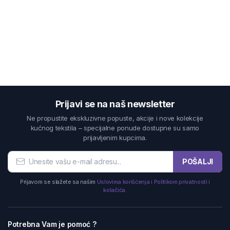
Prijavi se na naš newsletter
Ne propustite ekskluzivne popuste, akcije i nove kolekcije
kućnog tekstila – specijalne ponude dostupne su samo
prijavljenim kupcima.
POŠALJI
Prijavom se slažete sa našim
Uslovima korišćenja i Politikom privatnosti i
kolačića.
Potrebna Vam je pomoć ?