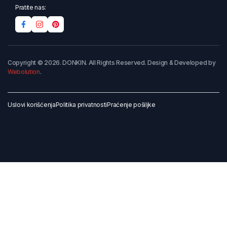
Pratite nas:
Copyright © 2026. DONKIN. All Rights Reserved. Design & Developed by
Webolution
.
Uslovi korišćenja
Politika privatnosti
Praćenje pošiljke
Dodaj u korpu
Kupi odmah