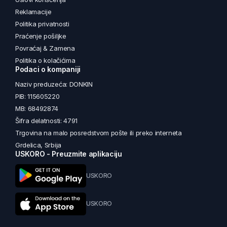
Reklamacije
Politika privatnosti
Praćenje pošiljke
Povraćaj & Zamena
Politika o kolačićima
Podaci o kompaniji
Naziv preduzeća: DONKIN
PIB: 115605220
MB: 68492874
Šifra delatnosti: 4791
Trgovina na malo posredstvom pošte ili preko interneta
Grdelica, Srbija
USKORO - Preuzmite aplikaciju
USKORO
USKORO