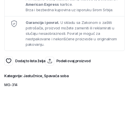
American Express
kartice.
Brza i bezbedna kupovina uz isporuku širom Srbije.
Garancija i povrat.
U skladu sa Zakonom o zaštiti
potrošača, proizvod možete zameniti ili reklamirati u
slučaju nesaobraznosti. Povrat je moguć za
neotpakovane i nekorišćene proizvode u originalnom
pakovanju.
Dodaj to lista želja
Podeli ovaj proizvod
Kategorije:
Jastučnice
,
Spavaća soba
MG-314