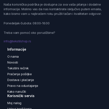
Naša korisnička podrška je dostupna za sva vaša pitanja i dodatne
informacije. Molimo vas da nas kontaktirate isključivo putem emaila,
kako bismo vam u najkraćem roku pružili tačan i kvalitetan odgovor.
Ponedeljak-Subota: 08:00-16:00
Treba vam pomoć oko porudžbine?
info@tekstilshop.rs
Informacije
O nama
Novosti
Tekstilni rečnik
Praćenje pošiljke
Dostava i plaćanje
Pravo na odustajanje
Kako naručiti
Korisnički servis
Moj nalog
Uslovi korišćenja