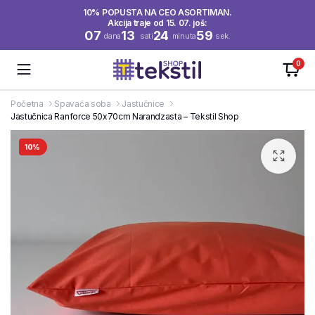
10% POPUSTA NA CEO ASORTIMAN.
Akcija traje od 15. 07. još:
07
13
24
59
dana
sati
minuta
sek.
0
Početna
Spavaća soba
Jastučnice
Jastučnica Ranforce 50x70cm Narandzasta – Tekstil Shop
10%