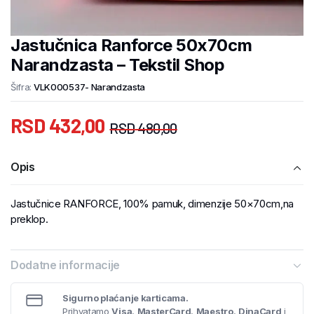
Jastučnica Ranforce 50x70cm
Narandzasta – Tekstil Shop
Šifra:
VLK000537- Narandzasta
RSD
432,00
RSD
480,00
Opis
Jastučnice RANFORCE, 100% pamuk, dimenzije 50×70cm,na
preklop.
Dodatne informacije
Sigurno plaćanje karticama.
Prihvatamo
Visa
,
MasterCard
,
Maestro
,
DinaCard
i