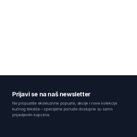
Prijavi se na naš newsletter
Ne propustite ekskluzivne popuste, akcije i nove kolekcije
kućnog tekstila – specijalne ponude dostupne su samo
prijavljenim kupcima.