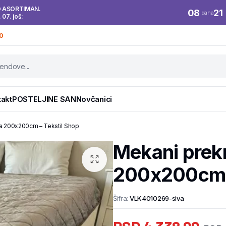
O ASORTIMAN.
08
21
dana
. 07. još:
0
takt
POSTELJINE SAN
Novčanici
va 200x200cm – Tekstil Shop
Mekani prekr
200x200cm –
Šifra:
VLK4010269-siva