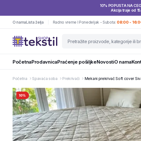
10% POPUSTA NA CE
Akcija traje od 15
O nama
Lista želja
Radno vreme I Ponedeljak - Subota:
08:00 - 16:0
Početna
Prodavnica
Praćenje pošiljke
Novosti
O nama
Kon
Početna
Spavaća soba
Prekrivači
Mekani prekrivač Soft cover Si
10%