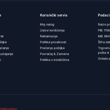
e
Korisnički servis
Podaci
Moj nalog
Naziv p
Uslovi korišćenja
PIB: 11
nik
Reklamacije
MB: 68
iljke
Politika privatnosti
Šifra de
aćanje
Praćenje pošiljke
Trgovin
pošte il
ustajanje
Povraćaj & Zamena
Grdelica
i
Politika o kolačićima
y
Webolution
.