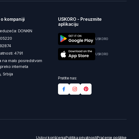
 o kompaniji
USKORO - Preuzmite
aplikaciju
reduzeća: DONKIN
5605220
USKORO
492874
latnosti: 4791
USKORO
a na malo posredstvom
i preko interneta
, Srbija
Pratite nas:
Uslovi korišćenja
Politika privatnosti
Praćenje pošiljke