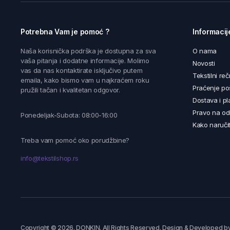
Potrebna Vam je pomoć ?
Informacij
Naša korisnička podrška je dostupna za sva
O nama
vaša pitanja i dodatne informacije. Molimo
Novosti
vas da nas kontaktirate isključivo putem
Tekstilni reč
emaila, kako bismo vam u najkraćem roku
Praćenje poš
pružili tačan i kvalitetan odgovor.
Dostava i pl
Pravo na od
Ponedeljak-Subota: 08:00-16:00
Kako naručit
Treba vam pomoć oko porudžbine?
info@tekstilshop.rs
Copyright © 2026. DONKIN. All Rights Reserved. Design & Developed b