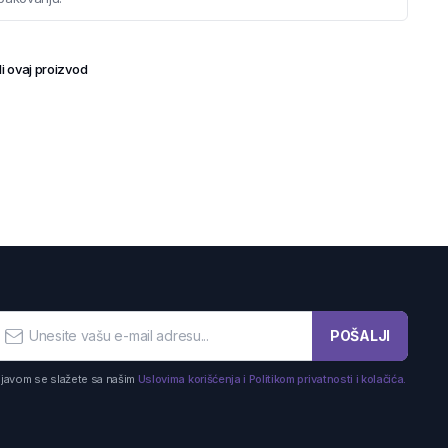
i ovaj proizvod
POŠALJI
ijavom se slažete sa našim
Uslovima korišćenja i Politikom privatnosti i kolačića.