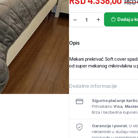
RSD
4.338,00
RSD
Dodaj u k
Opis
Mekani prekrivač Soft cover spad
od super mekanog mikrovlakna u pli
Dodatne informacije
Sigurno plaćanje karti
Prihvatamo
Visa
,
Maste
Brza i bezbedna kupovina
Garancija i povrat.
U skl
reklamirati u slučaju ne
proizvode u originalnom 