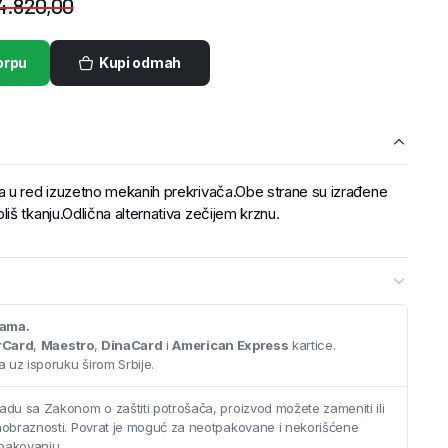
4.820,00
orpu
Kupi odmah
a u red izuzetno mekanih prekrivača.Obe strane su izrađene
š tkanju.Odlična alternativa zečijem krznu.
cama.
rCard
,
Maestro
,
DinaCard
i
American Express
kartice.
 uz isporuku širom Srbije.
adu sa Zakonom o zaštiti potrošača, proizvod možete zameniti ili
saobraznosti. Povrat je moguć za neotpakovane i nekorišćene
pakovanju.