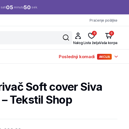
05
49
sati
minuta
sek.
Praćenje pošiljke
0
0
Nalog
Lista želja
Vaša korpa
Poslednji komadi
AKCIJA
ivač Soft cover Siva
 Tekstil Shop