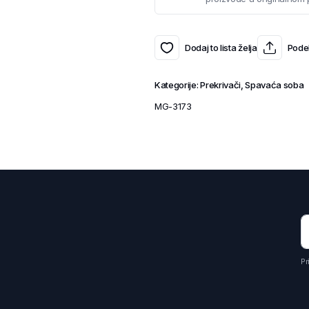
Dodaj to lista želja
Podel
Kategorije:
Prekrivači
,
Spavaća soba
MG-3173
Pr