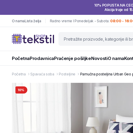
10% POPUSTA NA CE
Akcija traje od 15
O nama
Lista želja
Radno vreme I Ponedeljak - Subota:
08:00 - 16:0
Početna
Prodavnica
Praćenje pošiljke
Novosti
O nama
Kon
Početna
Spavaća soba
Posteljine
Pamučna posteljina Urban Geo 
10%