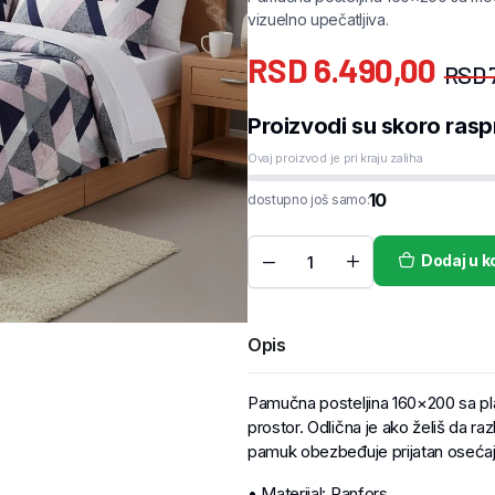
vizuelno upečatljiva.
RSD
6.490,00
RSD
Proizvodi su skoro rasp
Ovaj proizvod je pri kraju zaliha
10
dostupno još samo:
Dodaj u k
Opis
Pamučna posteljina 160×200 sa pl
prostor. Odlična je ako želiš da r
pamuk obezbeđuje prijatan osećaj
• Materijal: Ranfors