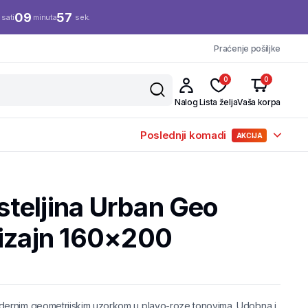
09
56
sati
minuta
sek.
Praćenje pošiljke
0
0
Nalog
Lista želja
Vaša korpa
Poslednji komadi
AKCIJA
teljina Urban Geo
dizajn 160×200
dernim geometrijskim uzorkom u plavo-roze tonovima. Udobna i