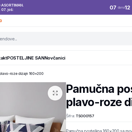
O ASORTIMAN.
07
12
dana
. 07. još:
0
takt
POSTELJINE SAN
Novčanici
plavo-roze dizajn 160×200
Pamučna pos
plavo-roze 
Šifra:
TS000157
Pamučna posteljina 160×200 sa mo