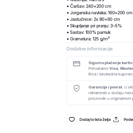
• Čaršav: 240×200 cm
• Jorganska navlaka: 160×200 cm
• Jastučnice: 2x 80×60 cm
• Skupljanje pri pranju: 3–5%
• Sastav: 100% pamuk
• Gramatura: 125 g/m²
Dodatne informacije
Sigurno plaćanje karti
Prihvatamo
Visa
,
Maste
Brza i bezbedna kupovina
Garancija i povrat.
U skl
reklamirati u slučaju ne
proizvode u originalnom 
Dodaj to lista želja
Podel