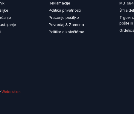
nik
Reklamacije
MB: 68
iljke
Politika privatnosti
Šifra de
aćanje
Praćenje pošiljke
Trgovin
pošte il
ustajanje
Povraćaj & Zamena
Grdelica
i
Politika o kolačićima
y
Webolution
.