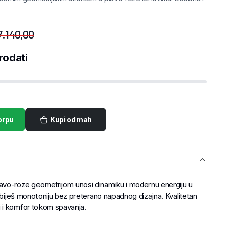
7.140,00
rodati
orpu
Kupi odmah
avo-roze geometrijom unosi dinamiku i modernu energiju u
azbiješ monotoniju bez preterano napadnog dizajna. Kvalitetan
 i komfor tokom spavanja.