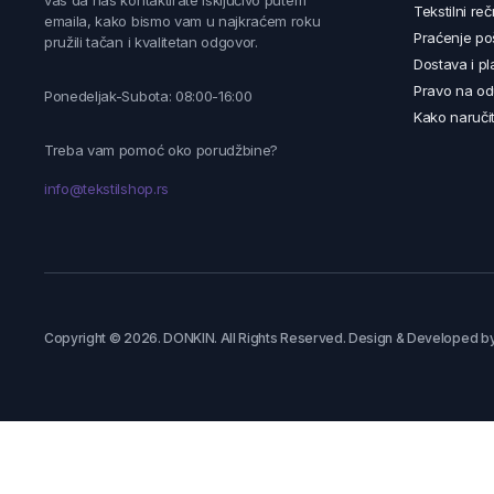
vas da nas kontaktirate isključivo putem
Tekstilni reč
emaila, kako bismo vam u najkraćem roku
Praćenje poš
pružili tačan i kvalitetan odgovor.
Dostava i pl
Pravo na od
Ponedeljak-Subota: 08:00-16:00
Kako naručit
Treba vam pomoć oko porudžbine?
info@tekstilshop.rs
Copyright © 2026. DONKIN. All Rights Reserved. Design & Developed b