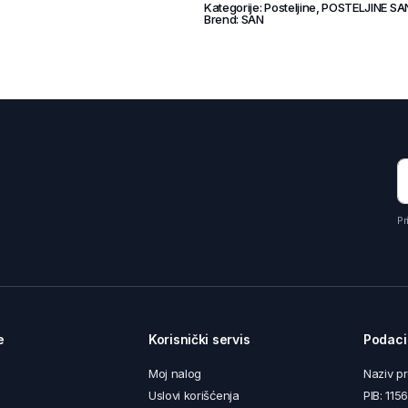
Kategorije:
Posteljine
,
POSTELJINE SA
Brend:
SAN
Pr
e
Korisnički servis
Podaci
Moj nalog
Naziv p
Uslovi korišćenja
PIB: 11