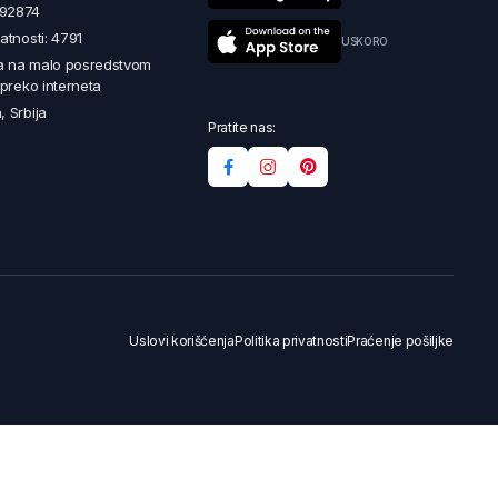
492874
latnosti: 4791
USKORO
a na malo posredstvom
i preko interneta
, Srbija
Pratite nas:
Uslovi korišćenja
Politika privatnosti
Praćenje pošiljke