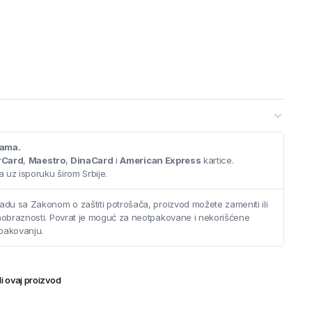
cama.
rCard
,
Maestro
,
DinaCard
i
American Express
kartice.
 uz isporuku širom Srbije.
adu sa Zakonom o zaštiti potrošača, proizvod možete zameniti ili
saobraznosti. Povrat je moguć za neotpakovane i nekorišćene
pakovanju.
i ovaj proizvod