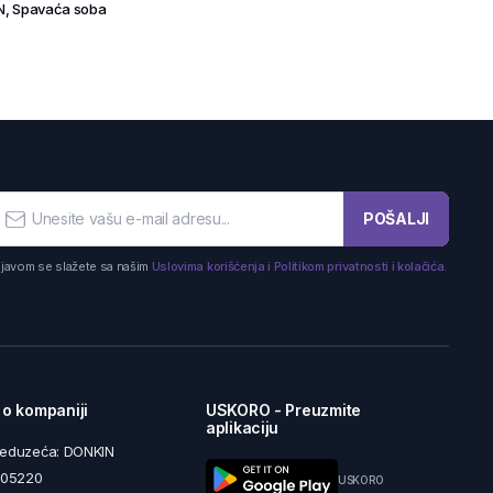
N
,
Spavaća soba
POŠALJI
ijavom se slažete sa našim
Uslovima korišćenja i Politikom privatnosti i kolačića.
 o kompaniji
USKORO - Preuzmite
aplikaciju
reduzeća: DONKIN
5605220
USKORO