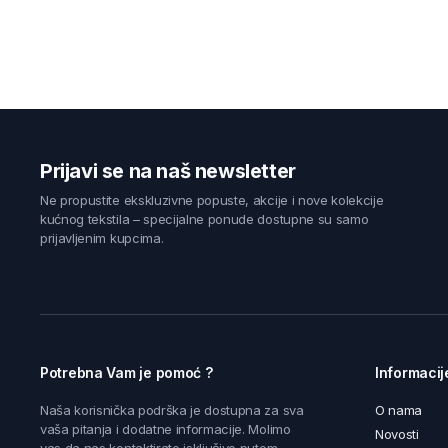
Prijavi se na naš newsletter
Ne propustite ekskluzivne popuste, akcije i nove kolekcije
kućnog tekstila – specijalne ponude dostupne su samo
prijavljenim kupcima.
Potrebna Vam je pomoć ?
Informacij
Naša korisnička podrška je dostupna za sva
O nama
vaša pitanja i dodatne informacije. Molimo
Novosti