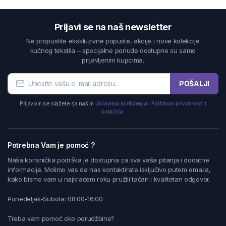
Prijavi se na naš newsletter
Ne propustite ekskluzivne popuste, akcije i nove kolekcije
kućnog tekstila – specijalne ponude dostupne su samo
prijavljenim kupcima.
POŠALJI
Prijavom se slažete sa našim
Uslovima korišćenja i Politikom privatnosti i
kolačića.
Potrebna Vam je pomoć ?
Naša korisnička podrška je dostupna za sva vaša pitanja i dodatne
informacije. Molimo vas da nas kontaktirate isključivo putem emaila,
kako bismo vam u najkraćem roku pružili tačan i kvalitetan odgovor.
Ponedeljak-Subota: 08:00-16:00
Treba vam pomoć oko porudžbine?