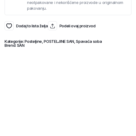
neotpakovane i nekorišćene proizvode u originalnom
pakovanju.
Dodaj to lista želja
Podeli ovaj proizvod
Kategorije:
Posteljine
,
POSTELJINE SAN
,
Spavaća soba
Brend:
SAN