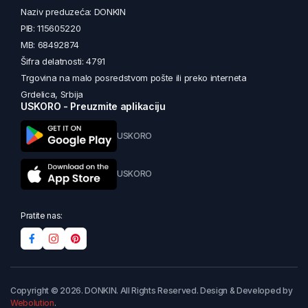
Naziv preduzeća: DONKIN
PIB: 115605220
MB: 68492874
Šifra delatnosti: 4791
Trgovina na malo posredstvom pošte ili preko interneta
Grdelica, Srbija
USKORO - Preuzmite aplikaciju
USKORO
USKORO
Pratite nas:
Copyright © 2026. DONKIN. All Rights Reserved. Design & Developed by
Webolution
.