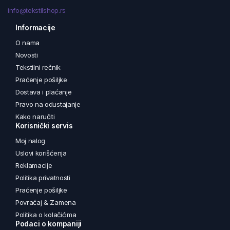
info@tekstilshop.rs
Informacije
O nama
Novosti
Tekstilni rečnik
Praćenje pošiljke
Dostava i plaćanje
Pravo na odustajanje
Kako naručiti
Korisnički servis
Moj nalog
Uslovi korišćenja
Reklamacije
Politika privatnosti
Praćenje pošiljke
Povraćaj & Zamena
Politika o kolačićima
Podaci o kompaniji