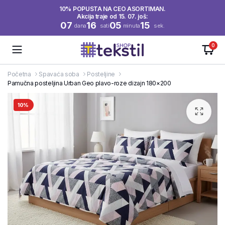
10% POPUSTA NA CEO ASORTIMAN.
Akcija traje od 15. 07. još:
07
16
05
14
dana
sati
minuta
sek.
0
Početna
Spavaća soba
Posteljine
Pamučna posteljina Urban Geo plavo-roze dizajn 180×200
10%