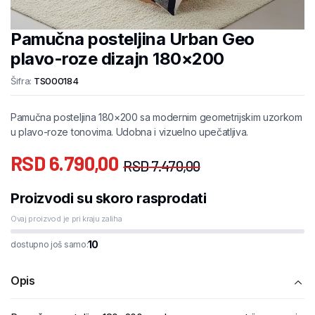
Pamučna posteljina Urban Geo
plavo-roze dizajn 180×200
Šifra:
TS000184
Pamučna posteljina 180×200 sa modernim geometrijskim uzorkom
u plavo-roze tonovima. Udobna i vizuelno upečatljiva.
RSD
6.790,00
RSD
7.470,00
Proizvodi su skoro rasprodati
Ovaj proizvod je pri kraju zaliha
10
dostupno još samo:
Opis