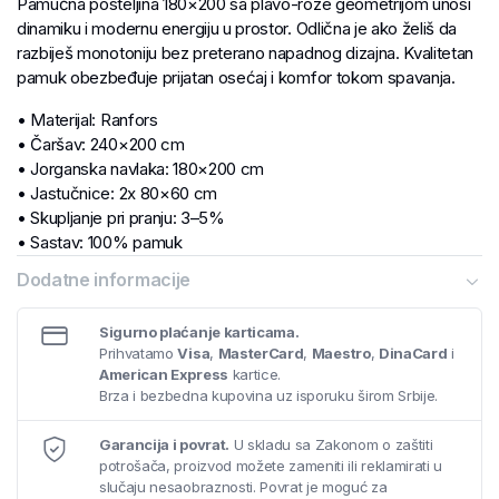
Pamučna posteljina 180×200 sa plavo-roze geometrijom unosi
dinamiku i modernu energiju u prostor. Odlična je ako želiš da
razbiješ monotoniju bez preterano napadnog dizajna. Kvalitetan
pamuk obezbeđuje prijatan osećaj i komfor tokom spavanja.
• Materijal: Ranfors
• Čaršav: 240×200 cm
• Jorganska navlaka: 180×200 cm
• Jastučnice: 2x 80×60 cm
• Skupljanje pri pranju: 3–5%
• Sastav: 100% pamuk
• Gramatura: 125 g/m²
Dodatne informacije
Sigurno plaćanje karticama.
Prihvatamo
Visa
,
MasterCard
,
Maestro
,
DinaCard
i
American Express
kartice.
Brza i bezbedna kupovina uz isporuku širom Srbije.
Garancija i povrat.
U skladu sa Zakonom o zaštiti
potrošača, proizvod možete zameniti ili reklamirati u
slučaju nesaobraznosti. Povrat je moguć za