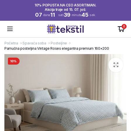
10% POPUSTA NA CEO ASORTIMAN.
Akcija traje od 15. 07. još:
07
11
39
45
dana
sati
minuta
sek.
0
Početna
Spavaća soba
Posteljine
Pamučna posteljina Vintage Roses elegantna premium 160×200
10%