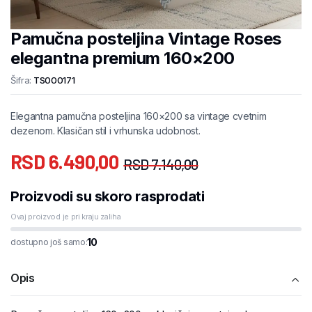
Pamučna posteljina Vintage Roses
elegantna premium 160×200
Šifra:
TS000171
Elegantna pamučna posteljina 160×200 sa vintage cvetnim
dezenom. Klasičan stil i vrhunska udobnost.
RSD
6.490,00
RSD
7.140,00
Proizvodi su skoro rasprodati
Ovaj proizvod je pri kraju zaliha
10
dostupno još samo:
Opis