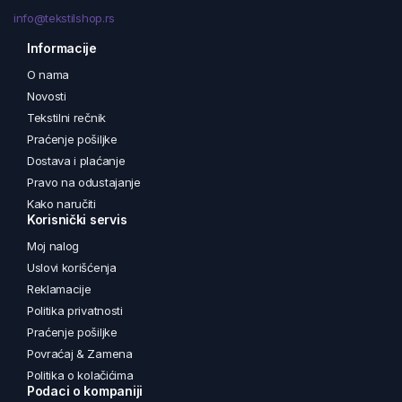
info@tekstilshop.rs
Informacije
O nama
Novosti
Tekstilni rečnik
Praćenje pošiljke
Dostava i plaćanje
Pravo na odustajanje
Kako naručiti
Korisnički servis
Moj nalog
Uslovi korišćenja
Reklamacije
Politika privatnosti
Praćenje pošiljke
Povraćaj & Zamena
Politika o kolačićima
Podaci o kompaniji