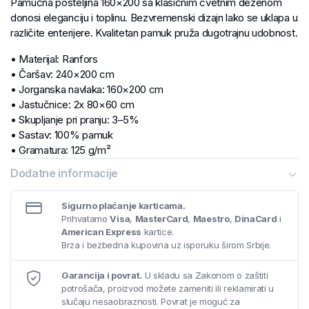
Pamučna posteljina 160×200 sa klasičnim cvetnim dezenom
donosi eleganciju i toplinu. Bezvremenski dizajn lako se uklapa u
različite enterijere. Kvalitetan pamuk pruža dugotrajnu udobnost.
• Materijal: Ranfors
• Čaršav: 240×200 cm
• Jorganska navlaka: 160×200 cm
• Jastučnice: 2x 80×60 cm
• Skupljanje pri pranju: 3–5%
• Sastav: 100% pamuk
• Gramatura: 125 g/m²
Dodatne informacije
Sigurno plaćanje karticama.
Prihvatamo
Visa
,
MasterCard
,
Maestro
,
DinaCard
i
American Express
kartice.
Brza i bezbedna kupovina uz isporuku širom Srbije.
Garancija i povrat.
U skladu sa Zakonom o zaštiti
potrošača, proizvod možete zameniti ili reklamirati u
slučaju nesaobraznosti. Povrat je moguć za