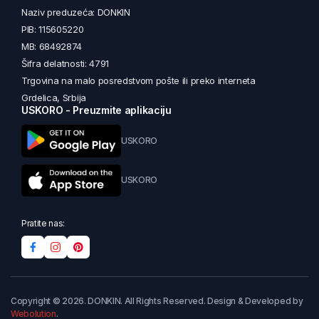
Naziv preduzeća: DONKIN
PIB: 115605220
MB: 68492874
Šifra delatnosti: 4791
Trgovina na malo posredstvom pošte ili preko interneta
Grdelica, Srbija
USKORO - Preuzmite aplikaciju
USKORO
USKORO
Pratite nas:
Copyright © 2026. DONKIN. All Rights Reserved. Design & Developed by
Webolution
.