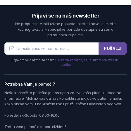
Prijavi se na naš newsletter
Ne propustite ekskluzivne popuste, akcije i nove kolekcije
kućnog tekstila – specijalne ponude dostupne su samo
prijavljenim kupcima.
POŠALJI
Prijavom se slažete sa našim
Uslovima korišćenja i Politikom privatnosti i
kolačića.
Potrebna Vam je pomoć ?
Naša korisnička podrška je dostupna za sva vaša pitanja i dodatne
informacije. Molimo vas da nas kontaktirate isključivo putem emaila,
kako bismo vam u najkraćem roku pružili tačan i kvalitetan odgovor.
Ponedeljak-Subota: 08:00-16:00
Treba vam pomoć oko porudžbine?