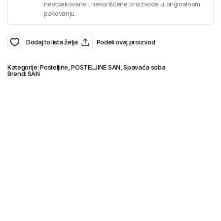
neotpakovane i nekorišćene proizvode u originalnom
pakovanju.
Dodaj to lista želja
Podeli ovaj proizvod
Kategorije:
Posteljine
,
POSTELJINE SAN
,
Spavaća soba
Brend:
SAN