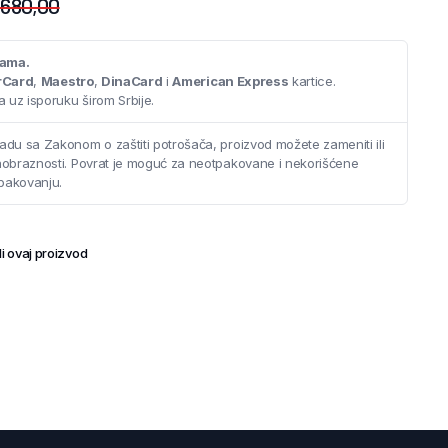
.680,00
cama.
rCard
,
Maestro
,
DinaCard
i
American Express
kartice.
 uz isporuku širom Srbije.
adu sa Zakonom o zaštiti potrošača, proizvod možete zameniti ili
saobraznosti. Povrat je moguć za neotpakovane i nekorišćene
pakovanju.
i ovaj proizvod