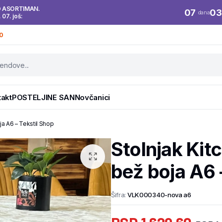
O ASORTIMAN.
07
03
dana
. 07. još:
0
takt
POSTELJINE SAN
Novčanici
a A6 – Tekstil Shop
Stolnjak Ki
bež boja A6 
Šifra:
VLK000340-nova a6