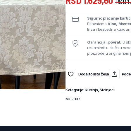
RSD
1.629,60
RSD
1
Sigurno plaćanje karti
Prihvatamo
Visa
,
Maste
Brza i bezbedna kupovina
Garancija i povrat.
U skl
reklamirati u slučaju ne
proizvode u originalnom 
Dodaj to lista želja
Podel
Kategorije:
Kuhinja
,
Stolnjaci
MG-1107