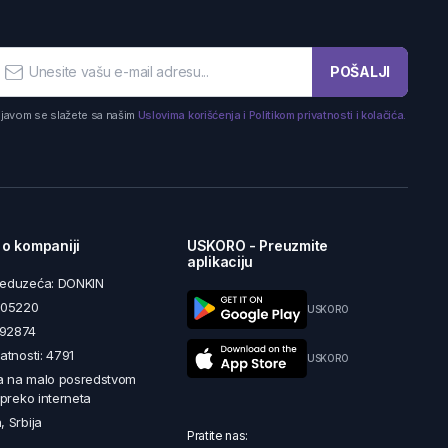
POŠALJI
ijavom se slažete sa našim
Uslovima korišćenja i Politikom privatnosti i kolačića.
 o kompaniji
USKORO - Preuzmite
aplikaciju
reduzeća: DONKIN
5605220
USKORO
492874
latnosti: 4791
USKORO
a na malo posredstvom
i preko interneta
, Srbija
Pratite nas: