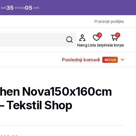
35
05
sati
minuta
sek.
Praćenje pošiljke
0
0
Nalog
Lista želja
Vaša korpa
Poslednji komadi
AKCIJA
tchen Nova150x160cm
– Tekstil Shop