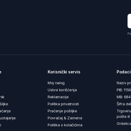
Pr
e
Korisnički servis
Podaci
Moj nalog
Naziv p
Uslovi korišćenja
PIB: 11
nik
Reklamacije
MB: 68
iljke
Politika privatnosti
Šifra de
aćanje
Praćenje pošiljke
Trgovin
pošte il
ustajanje
Povraćaj & Zamena
Grdelica
i
Politika o kolačićima