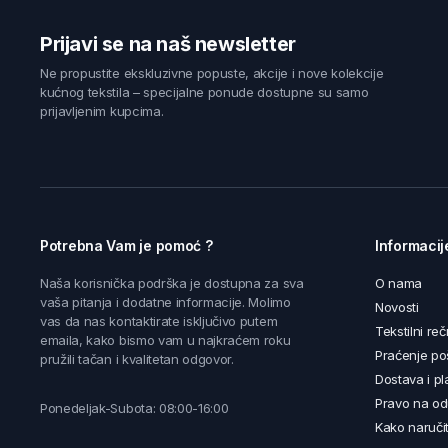
Prijavi se na naš newsletter
Ne propustite ekskluzivne popuste, akcije i nove kolekcije
kućnog tekstila – specijalne ponude dostupne su samo
prijavljenim kupcima.
Potrebna Vam je pomoć ?
Informacij
Naša korisnička podrška je dostupna za sva
O nama
vaša pitanja i dodatne informacije. Molimo
Novosti
vas da nas kontaktirate isključivo putem
Tekstilni reč
emaila, kako bismo vam u najkraćem roku
Praćenje poš
pružili tačan i kvalitetan odgovor.
Dostava i pl
Pravo na od
Ponedeljak-Subota: 08:00-16:00
Kako naručit